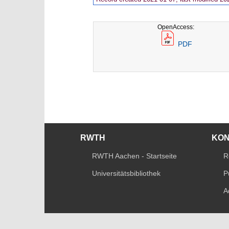
OpenAccess:
PDF
RWTH
KO
RWTH Aachen - Startseite
R
Universitätsbibliothek
P
A