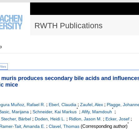
RWTH Publications
p
Files
 muris produces secondary bile acids and influence
ic mice
;
;
;
gura Muñoz, Rafael R.
Eberl, Claudia
Zaufel, Alex
Plagge, Johann
*
*
;
;
;
Basic, Marijana
Schneider, Kai Markus
Afify, Mamdouh
;
;
;
;
;
Stecher, Bärbel
Doden, Heidi L.
Ridlon, Jason M.
Ecker, Josef
*
;
(Corresponding author)
Ramer-Tait, Amanda E.
Clavel, Thomas