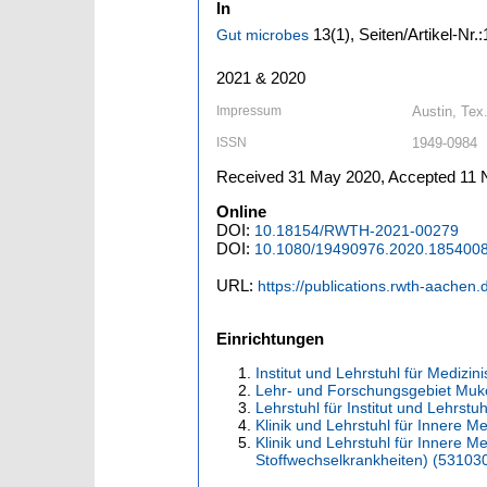
In
13
(1)
,
Seiten/Artikel-Nr.
Gut microbes
2021 & 2020
Impressum
Austin, Tex
ISSN
1949-0984
Received 31 May 2020, Accepted 11 N
Online
DOI:
10.18154/RWTH-2021-00279
DOI:
10.1080/19490976.2020.185400
URL:
https://publications.rwth-aachen
Einrichtungen
Institut und Lehrstuhl für Medizi
Lehr- und Forschungsgebiet Mukos
Lehrstuhl für Institut und Lehrst
Klinik und Lehrstuhl für Innere 
Klinik und Lehrstuhl für Innere 
Stoffwechselkrankheiten) (53103