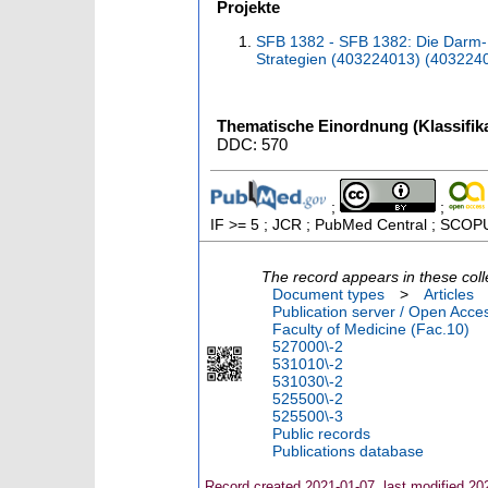
Projekte
SFB 1382 - SFB 1382: Die Darm-
Strategien (403224013) (403224
Thematische Einordnung (Klassifika
DDC: 570
;
;
IF >= 5 ; JCR ; PubMed Central ; SCOPU
The record appears in these coll
Document types
>
Articles
Publication server / Open Acce
Faculty of Medicine (Fac.10)
527000\-2
531010\-2
531030\-2
525500\-2
525500\-3
Public records
Publications database
Record created 2021-01-07, last modified 20