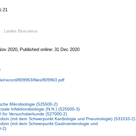
:1-21
. : Landes Bioscience
ov 2020, Published online: 31 Dec 2020
8
.de/record/809963/files/809963.pdf
nische Mikrobiologie (525500-2)
ale Infektionsbiologie (N.N.) (525500-3)
uhl für Versuchstierkunde (527000-2)
Medizin (mit dem Schwerpunkt Kardiologie und Pneumologie) (531010-2)
Medizin (mit dem Schwerpunkt Gastroenterologie und
0-2)