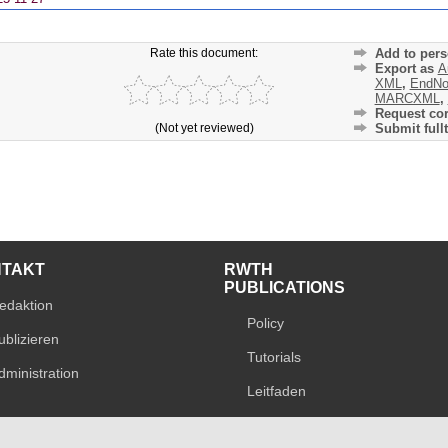
Rate this document:
Add to pers
Export as
A
XML
,
EndNo
MARCXML
,
Request cor
(Not yet reviewed)
Submit fullt
NTAKT
RWTH
PUBLICATIONS
edaktion
Policy
ublizieren
Tutorials
dministration
Leitfaden