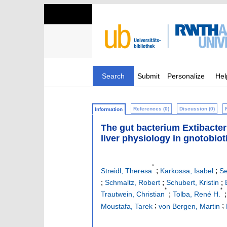
Search
Submit
Personalize
Hel
References (0)
Discussion (0)
Information
The gut bacterium Extibacter
liver physiology in gnotobiot
*
;
;
Streidl, Theresa
Karkossa, Isabel
Se
;
;
;
Schmaltz, Robert
Schubert, Kristin
*
*
;
Trautwein, Christian
Tolba, René H.
;
;
Moustafa, Tarek
von Bergen, Martin