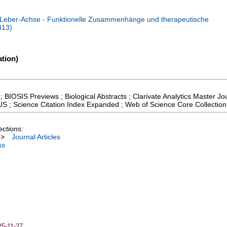
Leber-Achse - Funktionelle Zusammenhänge und therapeutische
013)
tion)
; BIOSIS Previews ; Biological Abstracts ; Clarivate Analytics Master Jou
S ; Science Citation Index Expanded ; Web of Science Core Collection
ections:
>
Journal Articles
ss
25-11-27