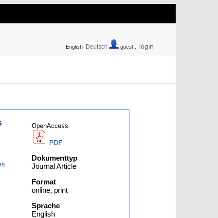
login
Deutsch
English
guest ::
s
OpenAccess:
PDF
Dokumenttyp
es
Journal Article
Format
online, print
Sprache
English