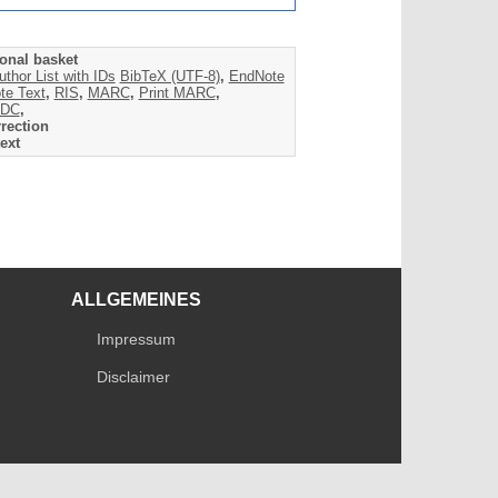
onal basket
uthor List with IDs
BibTeX (UTF-8)
,
EndNote
te Text
,
RIS
,
MARC
,
Print MARC
,
DC
,
rection
ext
ALLGEMEINES
Impressum
Disclaimer