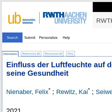
RWTH
Search
Submit
Personalize
Help
References (0)
Discussion (0)
Files
Information
Einfluss der Luftfeuchte auf
seine Gesundheit
*
*
;
;
Nienaber, Felix
Rewitz, Kai
Seiwe
2021