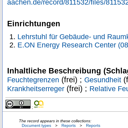
aachen.de/record/811532/files/811532
Einrichtungen
Lehrstuhl für Gebäude- und Raum
E.ON Energy Research Center (0
Inhaltliche Beschreibung (Schla
(frei) ;
(f
Feuchtegrenzen
Gesundheit
(frei) ;
Krankheitserreger
Relative Fe
;
The record appears in these collections:
Document types
>
Reports
>
Reports