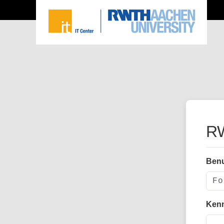
RW
Ben
Ken