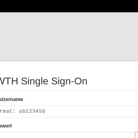
TH Single Sign-On
utzername
nwort