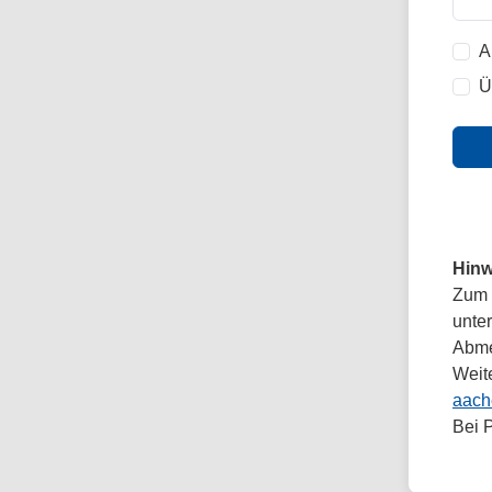
A
Ü
Hinw
Zum 
unte
Abmel
Weit
aach
Bei 