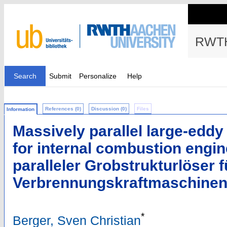
RWTH
Search
Submit
Personalize
Help
References (0)
Discussion (0)
Files
Information
Massively parallel large-eddy
for internal combustion engi
paralleler Grobstrukturlöser f
Verbrennungskraftmaschine
*
Berger, Sven Christian