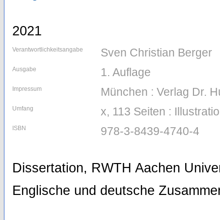
2021
Verantwortlichkeitsangabe
Sven Christian Berger
Ausgabe
1. Auflage
Impressum
München : Verlag Dr. H
Umfang
x, 113 Seiten : Illustra
ISBN
978-3-8439-4740-4
Dissertation, RWTH Aachen Univer
Englische und deutsche Zusamme