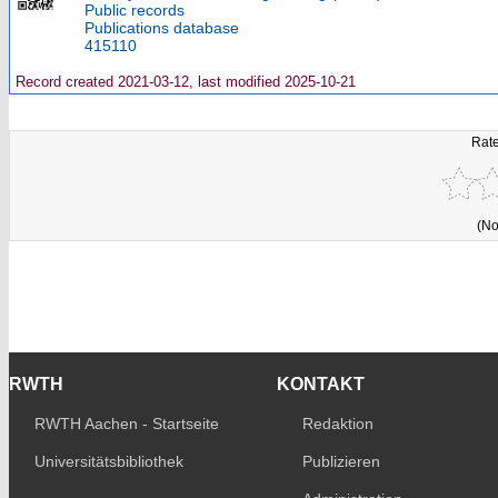
Public records
Publications database
415110
Record created 2021-03-12, last modified 2025-10-21
Rate
(No
RWTH
KONTAKT
RWTH Aachen - Startseite
Redaktion
Universitätsbibliothek
Publizieren