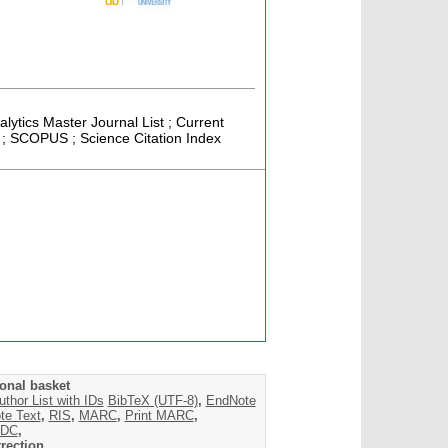
alytics Master Journal List ; Current
l ; SCOPUS ; Science Citation Index
onal basket
uthor List with IDs
BibTeX (UTF-8)
,
EndNote
te Text
,
RIS
,
MARC
,
Print MARC
,
DC
,
rection