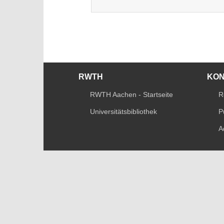
RWTH
KO
RWTH Aachen - Startseite
R
Universitätsbibliothek
P
A