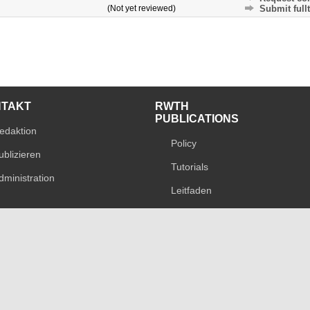
(Not yet reviewed)
Submit fullt
NTAKT
RWTH
PUBLICATIONS
edaktion
Policy
ublizieren
Tutorials
dministration
Leitfaden