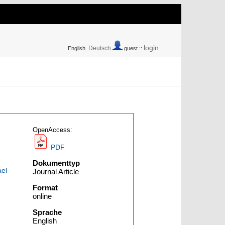
login
Deutsch
English
guest ::
OpenAccess:
PDF
Dokumenttyp
ael
Journal Article
Format
online
Sprache
English