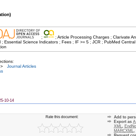
tion)
;
; Article Processing Charges ; Clarivate An
 ; Essential Science Indicators ; Fees ; IF >= 5 ; JCR ; PubMed Centra
tion
ections:
>
Journal Articles
ss
25-10-14
Rate this document:
Add to pers
Export as
A
XML
,
EndNo
MARCXML
,
Request cor