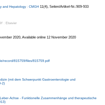
11
(4)
,
Seiten/Artikel-Nr.:909-933
ogy and Hepatology : CMGH
Y : Elsevier
vember 2020, Available online 12 November 2020
.de/record/815759/files/815759.pdf
Medizin (mit dem Schwerpunkt Gastroenterologie und
0-2)
Leber-Achse - Funktionelle Zusammenhänge und therapeutische
013)