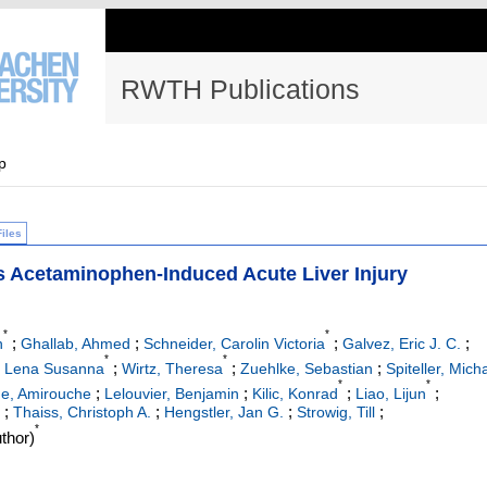
RWTH Publications
p
Files
es Acetaminophen-Induced Acute Liver Injury
*
*
;
;
;
;
n
Ghallab, Ahmed
Schneider, Carolin Victoria
Galvez, Eric J. C.
*
*
;
;
;
, Lena Susanna
Wirtz, Theresa
Zuehlke, Sebastian
Spiteller, Mich
*
*
;
;
;
;
e, Amirouche
Lelouvier, Benjamin
Kilic, Konrad
Liao, Lijun
;
;
;
;
Thaiss, Christoph A.
Hengstler, Jan G.
Strowig, Till
*
thor)