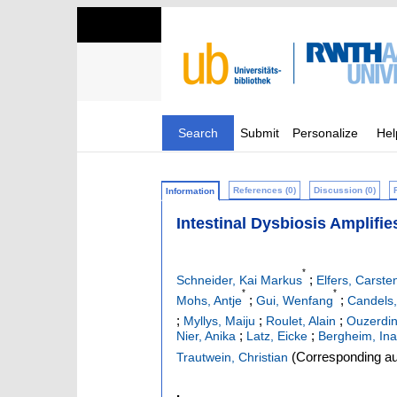
Search
Submit
Personalize
Hel
References (0)
Discussion (0)
Information
Intestinal Dysbiosis Amplifi
*
;
Schneider, Kai Markus
Elfers, Carste
*
*
;
;
Mohs, Antje
Gui, Wenfang
Candels
;
;
;
Myllys, Maiju
Roulet, Alain
Ouzerdin
;
;
Nier, Anika
Latz, Eicke
Bergheim, Ina
(Corresponding au
Trautwein, Christian