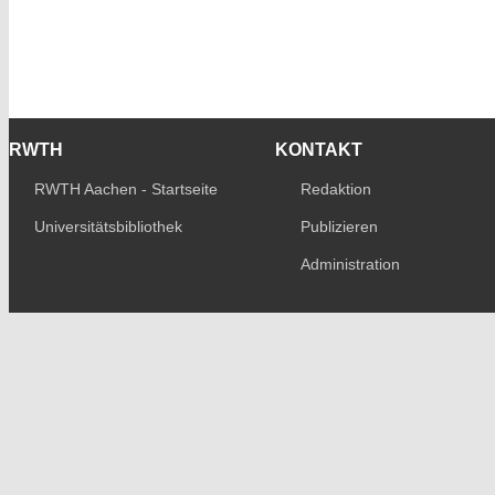
RWTH
KONTAKT
RWTH Aachen - Startseite
Redaktion
Universitätsbibliothek
Publizieren
Administration