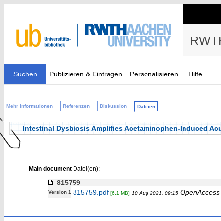
RWTH
Suchen
Publizieren & Eintragen
Personalisieren
Hilfe
Mehr Informationen
Referenzen
Diskussion
Dateien
Intestinal Dysbiosis Amplifies Acetaminophen-Induced Acut
Main document
Datei(en):
815759
815759.pdf
OpenAccess
Version 1
[6.1 MB]
10 Aug 2021, 09:15