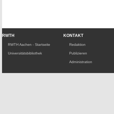
RWTH
KONTAKT
RWTH Aachen - Startseite
Redaktion
Universitätsbibliothek
Publizieren
Administration