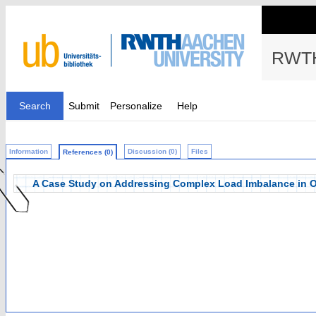
RWTH
Search
Submit
Personalize
Help
Information
Discussion (0)
Files
References (0)
A Case Study on Addressing Complex Load Imbalance in