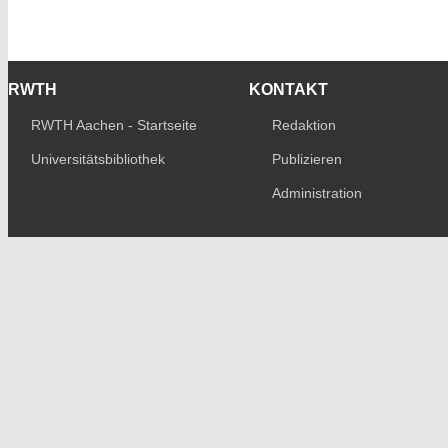
RWTH
KONTAKT
RWTH Aachen - Startseite
Redaktion
Universitätsbibliothek
Publizieren
Administration