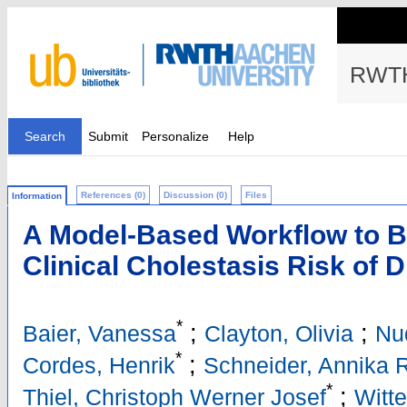
RWTH
Search
Submit
Personalize
Help
References (0)
Discussion (0)
Files
Information
A Model-Based Workflow to 
Clinical Cholestasis Risk of 
*
;
;
Baier, Vanessa
Clayton, Olivia
Nu
*
;
Cordes, Henrik
Schneider, Annika R
*
;
Thiel, Christoph Werner Josef
Witt