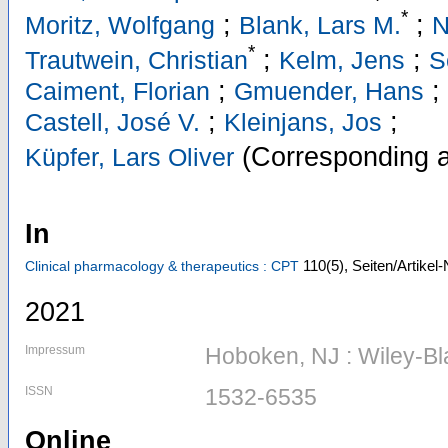
*
;
;
Moritz, Wolfgang
Blank, Lars M.
N
*
;
;
Trautwein, Christian
Kelm, Jens
S
;
;
Caiment, Florian
Gmuender, Hans
;
;
Castell, José V.
Kleinjans, Jos
(Corresponding a
Küpfer, Lars Oliver
In
110
(5)
,
Seiten/Artikel
Clinical pharmacology & therapeutics : CPT
2021
Impressum
Hoboken, NJ : Wiley-Bl
ISSN
1532-6535
Online