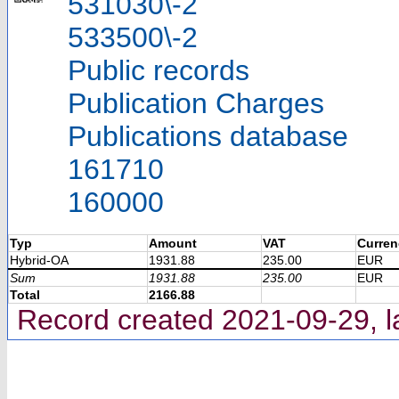
531030\-2
533500\-2
Public records
Publication Charges
Publications database
161710
160000
Typ
Amount
VAT
Curren
Hybrid-OA
1931.88
235.00
EUR
Sum
1931.88
235.00
EUR
Total
2166.88
Record created 2021-09-29, l