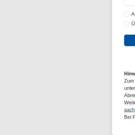
A
Ü
Hinw
Zum 
unte
Abmel
Weit
aach
Bei 