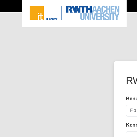
RW
Ben
Ken