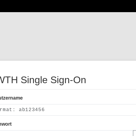
TH Single Sign-On
utzername
nwort