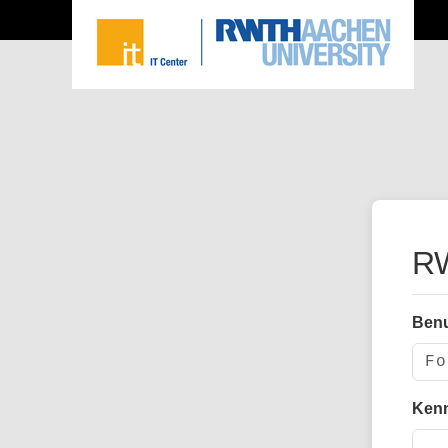
RW
Ben
Ken