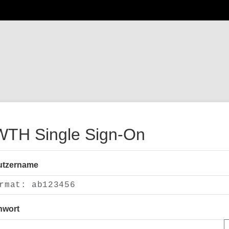
TH Single Sign-On
utzername
nwort