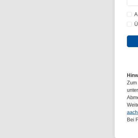
A
Ü
Hinw
Zum 
unte
Abmel
Weit
aach
Bei 