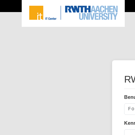
RW
Ben
Ken