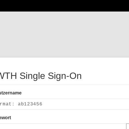
TH Single Sign-On
utzername
nwort