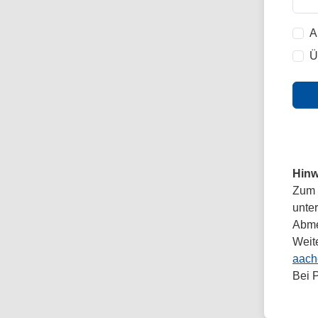
A
Ü
Hinw
Zum 
unte
Abmel
Weit
aach
Bei 