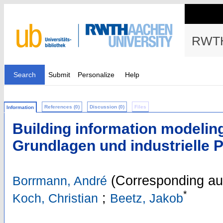
RWTH
Search
Submit
Personalize
Help
References (0)
Discussion (0)
Files
Information
Building information modelin
Grundlagen und industrielle P
(Corresponding au
Borrmann, André
*
;
Koch, Christian
Beetz, Jakob