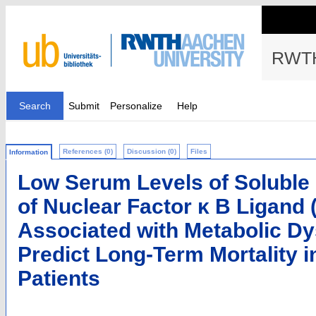
RWTH
Search
Submit
Personalize
Help
References (0)
Discussion (0)
Files
Information
Low Serum Levels of Soluble 
of Nuclear Factor κ B Ligand
Associated with Metabolic Dy
Predict Long-Term Mortality in 
Patients