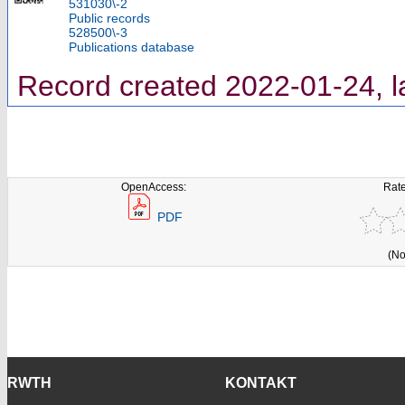
531030\-2
Public records
528500\-3
Publications database
Record created 2022-01-24, l
OpenAccess:
Rate
PDF
(No
RWTH
KONTAKT