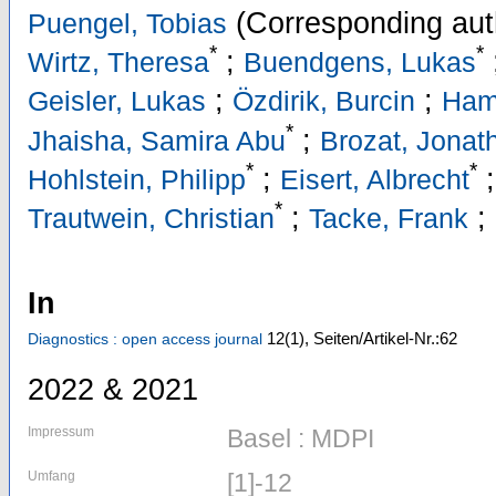
(Corresponding aut
Puengel, Tobias
*
*
;
Wirtz, Theresa
Buendgens, Lukas
;
;
Geisler, Lukas
Özdirik, Burcin
Ham
*
;
Jhaisha, Samira Abu
Brozat, Jonat
*
*
;
Hohlstein, Philipp
Eisert, Albrecht
*
;
;
Trautwein, Christian
Tacke, Frank
In
12
(1)
,
Seiten/Artikel-Nr.:62
Diagnostics : open access journal
2022 & 2021
Impressum
Basel : MDPI
Umfang
[1]-12