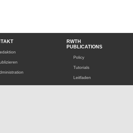
NTAKT
RWTH
PUBLICATIONS
edaktion
Policy
ublizieren
Tutorials
dministration
Leitfaden