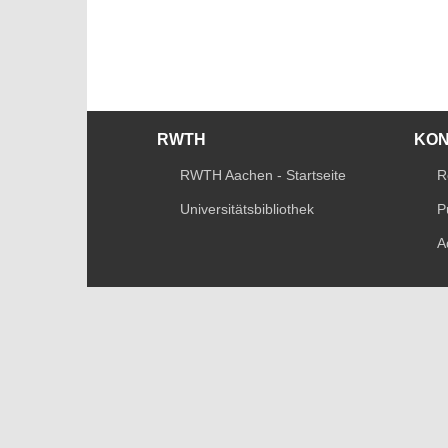
RWTH
KO
RWTH Aachen - Startseite
R
Universitätsbibliothek
P
A