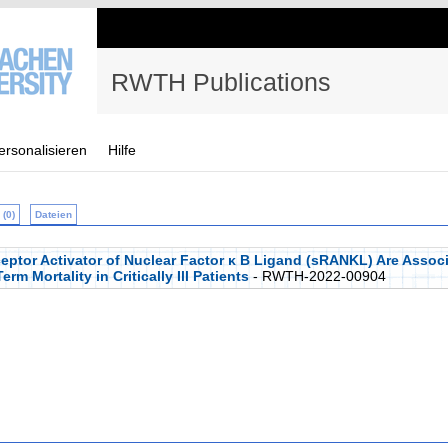
RWTH Publications
ersonalisieren
Hilfe
(0)
Dateien
ptor Activator of Nuclear Factor κ B Ligand (sRANKL) Are Associ
m Mortality in Critically Ill Patients
- RWTH-2022-00904