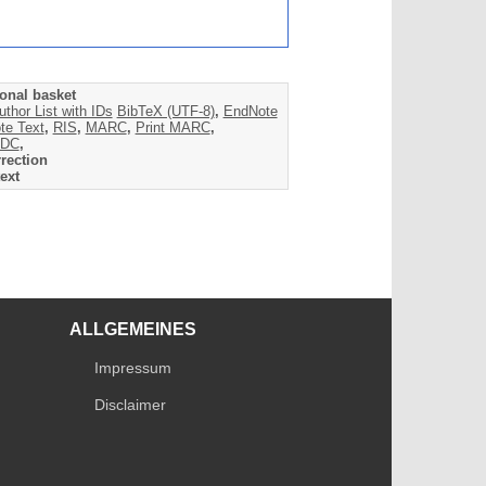
onal basket
uthor List with IDs
BibTeX (UTF-8)
,
EndNote
te Text
,
RIS
,
MARC
,
Print MARC
,
DC
,
rection
ext
ALLGEMEINES
Impressum
Disclaimer