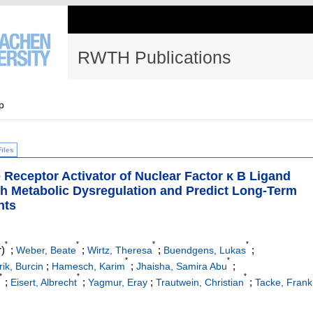
RWTH Publications
p
Files
Receptor Activator of Nuclear Factor κ B Ligand
h Metabolic Dysregulation and Predict Long-Term
ents
*
*
*
*
)
;
;
;
;
Weber, Beate
Wirtz, Theresa
Buendgens, Lukas
*
*
;
;
;
rik, Burcin
Hamesch, Karim
Jhaisha, Samira Abu
*
*
*
;
;
;
;
Eisert, Albrecht
Yagmur, Eray
Trautwein, Christian
Tacke, Frank