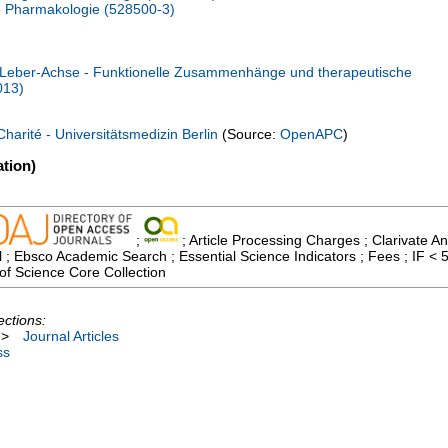
che Pharmakologie (528500-3)
Leber-Achse - Funktionelle Zusammenhänge und therapeutische
013)
Charité - Universitätsmedizin Berlin
(Source:
OpenAPC
)
tion)
;
; Article Processing Charges ; Clarivate An
l ; Ebsco Academic Search ; Essential Science Indicators ; Fees ; IF 
of Science Core Collection
ections:
>
Journal Articles
ss