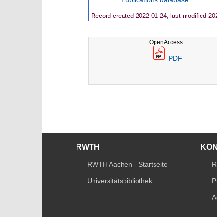
Record created 2022-01-24, last modified 20
OpenAccess:
PDF
RWTH
KO
RWTH Aachen - Startseite
R
Universitätsbibliothek
P
A