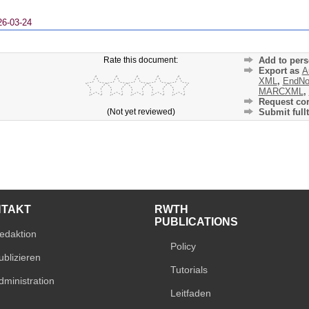
26-03-24
Rate this document:
Add to pers
Export as
A
XML
,
EndNo
MARCXML
,
Request cor
(Not yet reviewed)
Submit fullt
NTAKT
RWTH
PUBLICATIONS
edaktion
Policy
ublizieren
Tutorials
dministration
Leitfaden