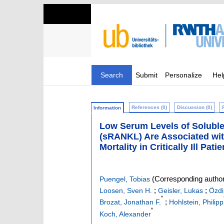
Search
Submit
Personalize
Hel
References (0)
Discussion (0)
Information
Low Serum Levels of Soluble 
(sRANKL) Are Associated wit
Mortality in Critically Ill Pati
(Corresponding author
Puengel, Tobias
;
;
Loosen, Sven H.
Geisler, Lukas
Özdi
*
;
Brozat, Jonathan F.
Hohlstein, Philipp
*
Koch, Alexander