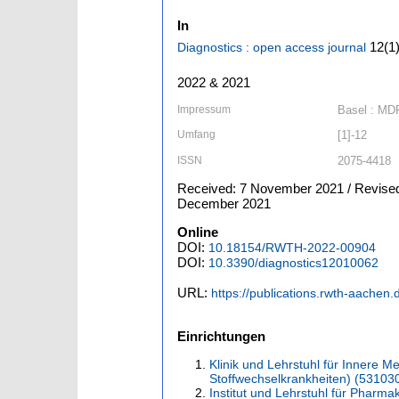
In
12
(1
Diagnostics : open access journal
2022 & 2021
Impressum
Basel : MD
Umfang
[1]-12
ISSN
2075-4418
Received: 7 November 2021 / Revised
December 2021
Online
DOI:
10.18154/RWTH-2022-00904
DOI:
10.3390/diagnostics12010062
URL:
https://publications.rwth-aachen
Einrichtungen
Klinik und Lehrstuhl für Innere 
Stoffwechselkrankheiten) (53103
Institut und Lehrstuhl für Pharma