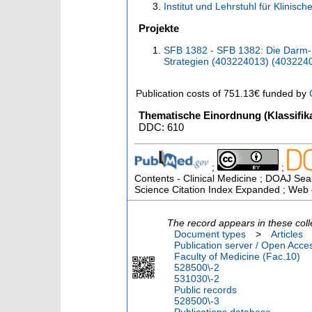
Institut und Lehrstuhl für Klinis
Projekte
SFB 1382 - SFB 1382: Die Darm-
Strategien (403224013) (403224
Publication costs
of 751.13€
funded by
Thematische Einordnung (Klassifika
DDC: 610
;
;
Contents - Clinical Medicine ; DOAJ Sea
Science Citation Index Expanded ; Web 
The record appears in these coll
Document types
>
Articles
Publication server / Open Acce
Faculty of Medicine (Fac.10)
528500\-2
531030\-2
Public records
528500\-3
Publications database