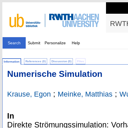
RWTH
Search
Submit
Personalize
Help
References (0)
Discussion (0)
Files
Information
Numerische Simulation
;
;
Krause, Egon
Meinke, Matthias
Wu
In
Direkte Strömungssimulation: Vorh