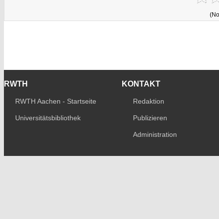
(No
RWTH
KONTAKT
RWTH Aachen - Startseite
Redaktion
Universitätsbibliothek
Publizieren
Administration