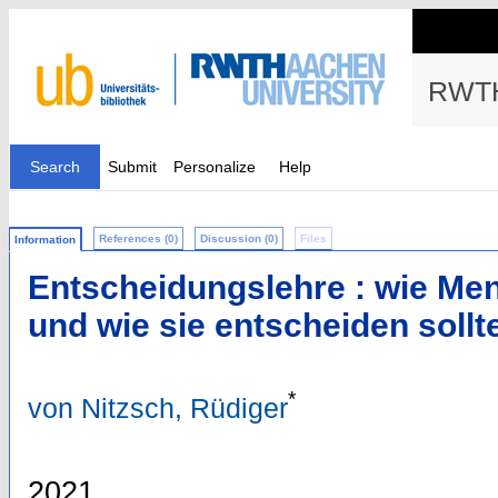
RWTH
Search
Submit
Personalize
Help
References (0)
Discussion (0)
Files
Information
Entscheidungslehre : wie Me
und wie sie entscheiden sollt
*
von Nitzsch, Rüdiger
2021