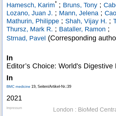
*
;
;
Hamesch, Karim
Bruns, Tony
Cab
;
;
Lozano, Juan J.
Mann, Jelena
Cao
;
;
Mathurin, Philippe
Shah, Vijay H.
;
;
Thursz, Mark R.
Bataller, Ramon
(Corresponding autho
Strnad, Pavel
In
Editor’s Choice: World's Digestiv
In
19,
Seiten/Artikel-Nr.:39
BMC medicine
2021
Impressum
London : BioMed Centr