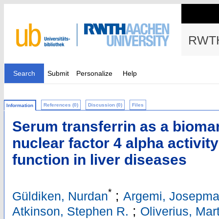
RWTH
Search
Submit
Personalize
Help
References (0)
Discussion (0)
Files
Information
Serum transferrin as a bioma
nuclear factor 4 alpha activi
function in liver diseases
*
;
Güldiken, Nurdan
Argemi, Josepma
;
Atkinson, Stephen R.
Oliverius, Mar