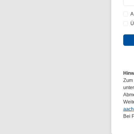
A
Ü
Hinw
Zum 
unte
Abmel
Weit
aach
Bei 