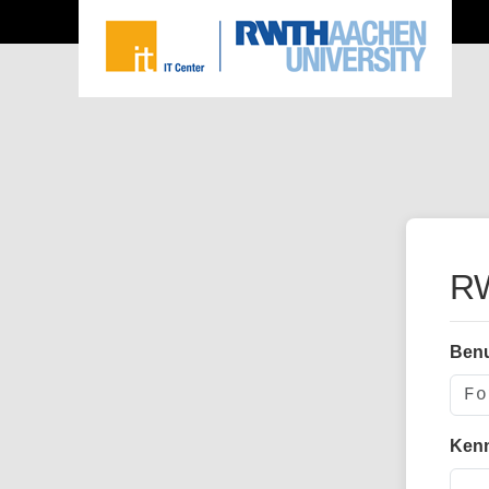
RW
Ben
Ken