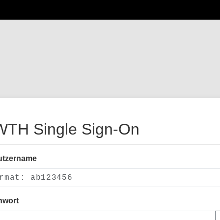
TH Single Sign-On
utzername
nwort