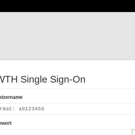
TH Single Sign-On
utzername
nwort