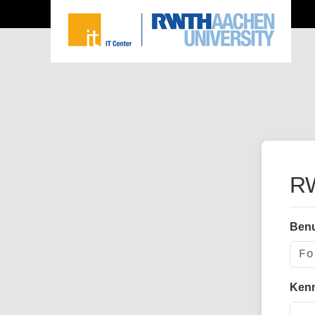
RW
Ben
Ken