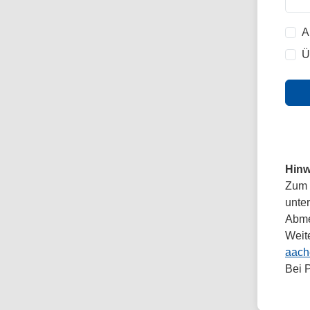
A
Ü
Hinw
Zum 
unte
Abmel
Weit
aach
Bei 