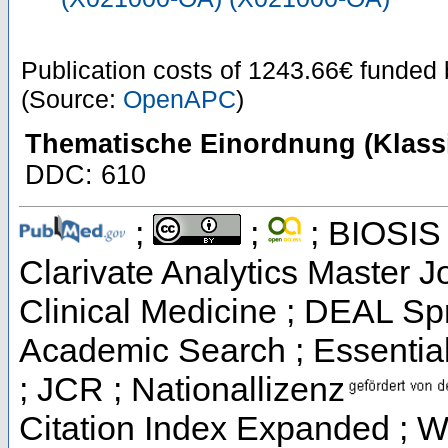
Publication costs
of 1243.66€
funded
(Source:
OpenAPC
)
Thematische Einordnung (Klassi
DDC: 610
;
;
; BIOSIS 
Clarivate Analytics Master Jo
Clinical Medicine ; DEAL Sp
Academic Search ; Essential 
; JCR ; Nationallizenz
Citation Index Expanded ; W