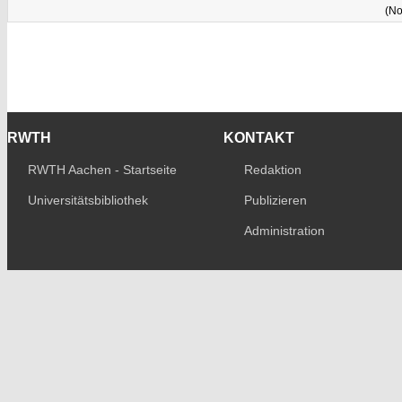
(No
RWTH
KONTAKT
RWTH Aachen - Startseite
Redaktion
Universitätsbibliothek
Publizieren
Administration