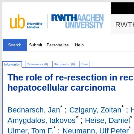
RWTH
Search
Submit
Personalize
Help
References (0)
Discussion (0)
Files
Information
The role of re-resection in re
hepatocellular carcinoma
*
*
;
;
Bednarsch, Jan
Czigany, Zoltan
H
*
*
;
Amygdalos, Iakovos
Heise, Daniel
*
*
;
Ulmer, Tom F.
Neumann, Ulf Peter