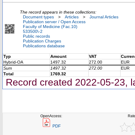
The record appears in these collections:
Document types
>
Articles
>
Journal Articles
Publication server / Open Access
Faculty of Medicine (Fac.10)
533500\-2
Public records
Publication Charges
Publications database
Typ
Amount
VAT
Curren
Hybrid-OA
1497.32
272.00
EUR
Sum
1497.32
272.00
EUR
Total
1769.32
Record created 2022-05-23, l
OpenAccess:
Rate
PDF