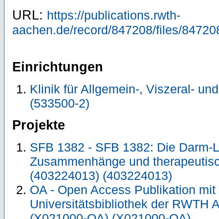
URL:
https://publications.rwth-
aachen.de/record/847208/files/84720
Einrichtungen
Klinik für Allgemein-, Viszeral- un
(533500-2)
Projekte
SFB 1382 - SFB 1382: Die Darm-Le
Zusammenhänge und therapeutisc
(403224013) (403224013)
OA - Open Access Publikation mit
Universitätsbibliothek der RWTH 
(X021000-OA) (X021000-OA)