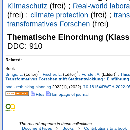
(frei) ;
Klimaschutz
Real-world labora
(frei) ;
(frei) ;
climate protection
tran
(frei)
transformatives Forschen
Thematische Einordnung (Klassi
DDC: 910
Related:
Book
*
*
*
Brings, L.
(Editor)
;
Fischer, L.
(Editor)
;
Förster, A.
(Editor)
;
Thiss
Transformatives Forschen trifft Stadtentwicklung : Einführung
pnd - rethinking planning
2022
(
1
),
(
2022
)
[
10.18154/RWTH-2022-0
Files
Homepage of journal
The record appears in these collections:
Document types
>
Books
>
Contributions to a book