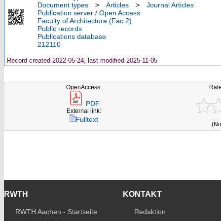
Document types
>
Articles
>
Journal Articles
Publication server / Open Access
Faculty of Architecture (Fac.2)
Public records
Publications database
212110
Record created 2022-05-24, last modified 2025-11-05
OpenAccess:
Rate
PDF
External link:
Fulltext
(No
RWTH
KONTAKT
RWTH Aachen - Startseite
Redaktion