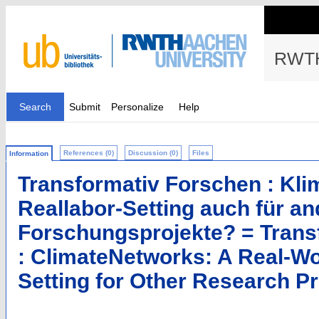
RWTH
Search
Submit
Personalize
Help
References (0)
Discussion (0)
Files
Information
Transformativ Forschen : Kli
Reallabor-Setting auch für an
Forschungsprojekte? = Trans
: ClimateNetworks: A Real-Wo
Setting for Other Research Pr