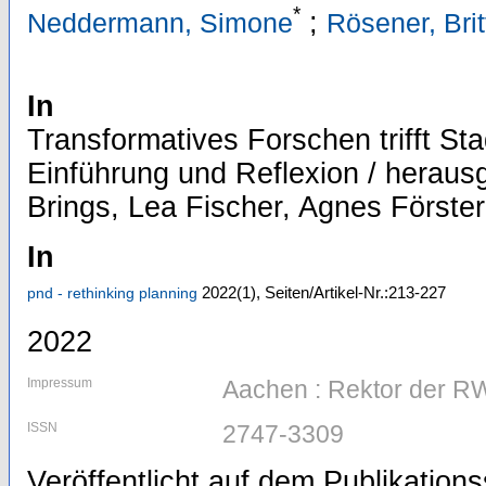
*
;
Neddermann, Simone
Rösener, Brit
In
Transformatives Forschen trifft Sta
Einführung und Reflexion / herau
Brings, Lea Fischer, Agnes Förste
In
2022
(1)
,
Seiten/Artikel-Nr.:213-227
pnd - rethinking planning
2022
Impressum
Aachen : Rektor der R
ISSN
2747-3309
Veröffentlicht auf dem Publikatio