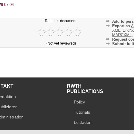
26-07-04
Rate this document:
Add to pers
Export as
A
XML
,
EndNo
MARCXML
,
Request cor
(Not yet reviewed)
Submit fullt
NTAKT
RWTH
PUBLICATIONS
edaktion
Policy
ublizieren
Tutorials
dministration
Leitfaden