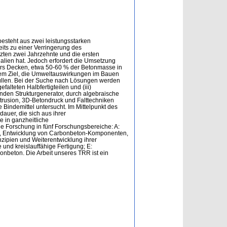
esteht aus zwei leistungsstarken
its zu einer Verringerung des
zten zwei Jahrzehnte und die ersten
lien hat. Jedoch erfordert die Umsetzung
ers Decken, etwa 50-60 % der Betonmasse in
dem Ziel, die Umweltauswirkungen im Bauen
rfüllen. Bei der Suche nach Lösungen werden
alteten Halbfertigteilen und (iii)
nden Strukturgenerator, durch algebraische
trusion, 3D-Betondruck und Falttechniken
Bindemittel untersucht. Im Mittelpunkt des
uer, die sich aus ihrer
e in ganzheitliche
ie Forschung in fünf Forschungsbereiche: A:
en, Entwicklung von Carbonbeton-Komponenten,
nzipien und Weiterentwicklung ihrer
 und kreislauffähige Fertigung; E:
nbeton. Die Arbeit unseres TRR ist ein