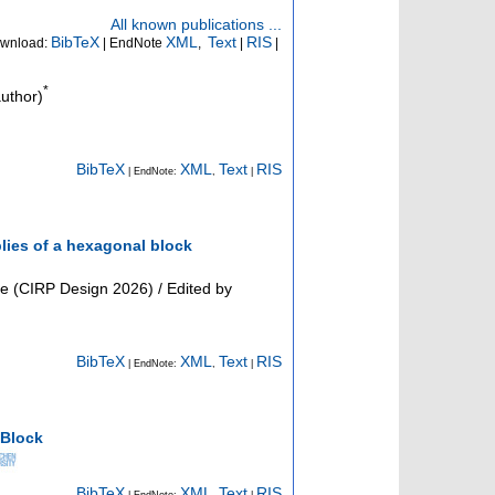
All known publications ...
BibTeX
XML
Text
RIS
wnload:
| EndNote
,
|
|
*
uthor)
BibTeX
XML
Text
RIS
| EndNote:
,
|
lies of a hexagonal block
e (CIRP Design 2026) / Edited by
BibTeX
XML
Text
RIS
| EndNote:
,
|
 Block
BibTeX
XML
Text
RIS
| EndNote:
,
|