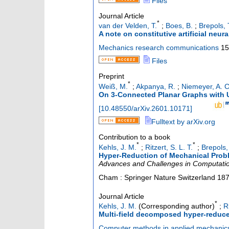
Files
Journal Article
*
van der Velden, T.
;
Boes, B.
;
Brepols, 
A note on constitutive artificial neural
Mechanics research communications
15
Files
Preprint
*
Weiß, M.
;
Akpanya, R.
;
Niemeyer, A. C
On 3-Connected Planar Graphs with U
[
10.48550/arXiv.2601.10171
]
Fulltext by arXiv.org
Contribution to a book
*
*
Kehls, J. M.
;
Ritzert, S. L. T.
;
Brepols,
Hyper-Reduction of Mechanical Proble
Advances and Challenges in Computation
Cham : Springer Nature Switzerland
187
Journal Article
*
Kehls, J. M.
(Corresponding author)
;
Ri
Multi-field decomposed hyper-reduce
Computer methods in applied mechanic