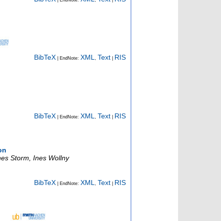
BibTeX
XML
Text
RIS
| EndNote:
,
|
BibTeX
XML
Text
RIS
| EndNote:
,
|
on
es Storm, Ines Wollny
BibTeX
XML
Text
RIS
| EndNote:
,
|