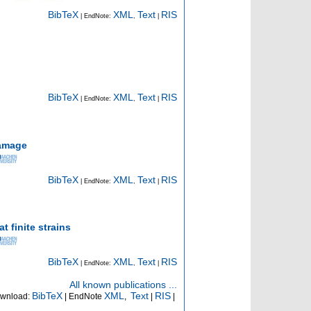
BibTeX
XML
Text
RIS
| EndNote:
,
|
BibTeX
XML
Text
RIS
| EndNote:
,
|
damage
BibTeX
XML
Text
RIS
| EndNote:
,
|
t finite strains
BibTeX
XML
Text
RIS
| EndNote:
,
|
All known publications ...
BibTeX
XML
Text
RIS
wnload:
| EndNote
,
|
|