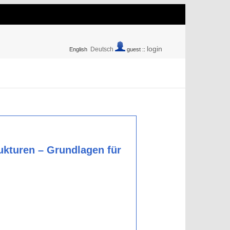
login
Deutsch
English
guest ::
ukturen – Grundlagen für