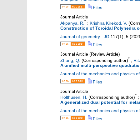
Files
Journal Article
*
Akpanya, R.
;
Krishna Kirekod, V.
(Corr
Construction of Toroidal Polyhedra c
Journal of geometry : JG
117
(
1
),
5
(
202
Files
Journal Article (Review Article)
*
Zhang, Q.
(Corresponding author)
;
Rit
A unified multi-perspective quadrati
Journal of the mechanics and physics of
Files
Journal Article
*
Holthusen, H.
(Corresponding author)
A generalized dual potential for inela
Journal of the mechanics and physics of
Files