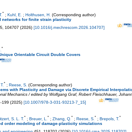
*
T.
;
Kuhl, E.
;
Holthusen, H.
(Corresponding author)
 networks for finite strain plasticity
5
,
104707
(
2026
)
[
10.1016/j.mechrescom.2026.104707
]
*
.
nique Orientable Circuit Double Covers
*
 T.
;
Reese, S.
(Corresponding author)
ms with Plasticity and Damage via Discrete Empirical Interpolati
al Mechanics / edited by Wolfgang Graf, Robert Fleischhauer, Johann
-199
(
2025
)
[
10.1007/978-3-031-93213-7_15
]
*
*
*
*
*
tzert, S. L. T.
;
Breuer, L.
;
Zhang, Q.
;
Reese, S.
;
Brepols, T.
d order modeling of damage-plasticity simulations
s and engineering
451
,
118702
(
2026
)
[
10.1016/j.cma.2025.118702
]