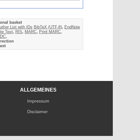
onal basket
uthor List with IDs
BibTeX (UTF-8)
,
EndNote
te Text
,
RIS
,
MARC
,
Print MARC
,
DC
,
rection
ext
ALLGEMEINES
Impressum
Disclaimer