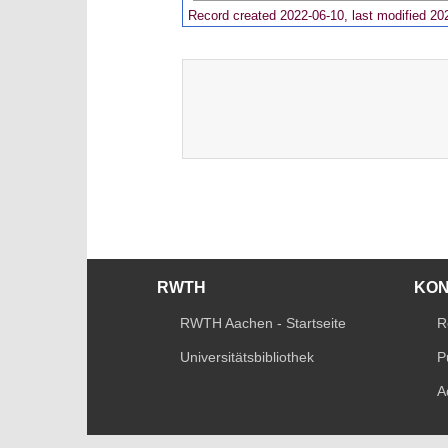
Record created 2022-06-10, last modified 20
RWTH
KO
RWTH Aachen - Startseite
R
Universitätsbibliothek
P
A