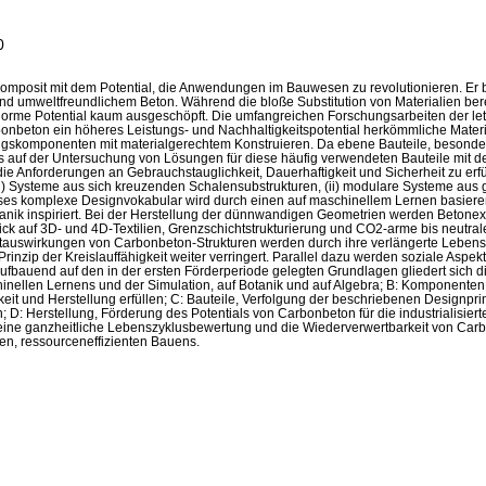
0
komposit mit dem Potential, die Anwendungen im Bauwesen zu revolutionieren. Er b
d umweltfreundlichem Beton. Während die bloße Substitution von Materialien bere
norme Potential kaum ausgeschöpft. Die umfangreichen Forschungsarbeiten der let
nbeton ein höheres Leistungs- und Nachhaltigkeitspotential herkömmliche Materia
ungskomponenten mit materialgerechtem Konstruieren. Da ebene Bauteile, besond
 auf der Untersuchung von Lösungen für diese häufig verwendeten Bauteile mit 
g die Anforderungen an Gebrauchstauglichkeit, Dauerhaftigkeit und Sicherheit zu e
 (i) Systeme aus sich kreuzenden Schalensubstrukturen, (ii) modulare Systeme aus gef
eses komplexe Designvokabular wird durch einen auf maschinellem Lernen basiere
ik inspiriert. Bei der Herstellung der dünnwandigen Geometrien werden Betonex
k auf 3D- und 4D-Textilien, Grenzschichtstrukturierung und CO2-arme bis neutrale 
tauswirkungen von Carbonbeton-Strukturen werden durch ihre verlängerte Lebensda
rinzip der Kreislauffähigkeit weiter verringert. Parallel dazu werden soziale Aspekt
Aufbauend auf den in der ersten Förderperiode gelegten Grundlagen gliedert sich d
hinellen Lernens und der Simulation, auf Botanik und auf Algebra; B: Komponent
eit und Herstellung erfüllen; C: Bauteile, Verfolgung der beschriebenen Designpri
: Herstellung, Förderung des Potentials von Carbonbeton für die industrialisierte
eine ganzheitliche Lebenszyklusbewertung und die Wiederverwertbarkeit von Carbo
len, ressourceneffizienten Bauens.