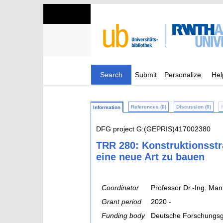
Search
Submit
Personalize
Hel
References (0)
Discussion (0)
Information
DFG project G:(GEPRIS)417002380
TRR 280: Konstruktionsstr
eine neue Art zu bauen
Coordinator
Professor Dr.-Ing. Man
Grant period
2020 -
Funding body
Deutsche Forschungsg