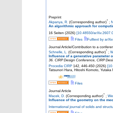
Preprint
*
Akpanya, R.
(Corresponding author)
;
N
An algorithmic approach for computi
16 Seiten
(
2026
)
[
10.48550/arXiv.2607.
Files
Fulltext by arXiv
Journal Article/Contribution to a confer
*
Schnelle, L.
(Corresponding author)
;
W
Influence of a generative parameter 
36. CIRP Design Conference
,
CIRP Des
Procedia CIRP
142
,
446-450
(
2026
)
[
10
Tatsunori Hara, Hitoshi Komoto, Yutak
Files
Journal Article
*
Macek, D.
(Corresponding author)
;
We
Influence of the geometry on the mec
International journal of solids and struct