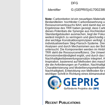
DFG
Identifier
G:(GEPRIS)41700238
Note:
Carbonbeton ist ein neuartiges Material
Bestandteilen: hochfester Carbonbewehrung un
Ressourcenverbrauchs führt, wird damit das e
Ergebnisse des TRR haben gezeigt, dass Carbo
dieses Potentials die Synergie aus Hochleist
Standardgebäuden ausmachen, liegt der Fokus
weitest möglich zu verringern und gleichzeiti
drei wichtige Konstruktionsprinzipien verfolgt:
individualisierbare Steg-Flansch-Systeme. Di
Analysen und durch Mechanismen aus der Botan
untersucht. Die Komponenten werden im Hinblic
TRR steht die Ressourceneffizienz. Die Umwel
Korrosionsbeständigkeit ergibt, und durch das P
Nachhaltigkeitsbewertungsansätze integriert. 
Inspiration, basierend auf Methoden des masc
die die Anforderungen an Funktion, Nachhaltigk
Charakterisierung und Modellierungsmethoden; D
Nachhaltigkeit, Entwicklung von Methoden für 
wichtiger Schritt in Richtung eines klimaneutra
Recent Publications