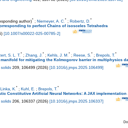
*
*
*
esponding author)
;
Niemeyer, A. C.
;
Robertz, D.
orresponding to perfect Chains of isosceles Tetrahedra
6
)
[
10.1007/s00022-025-00785-2
]
*
*
*
*
*
zert, S. L. T.
;
Zhang, J.
;
Kehls, J. M.
;
Reese, S.
;
Brepols, T.
c manifold for mitigating the Kolmogorov barrier in multiphysics 
 solids
209
,
106499
(
2026
)
[
10.1016/j.jmps.2025.106499
]
*
*
;
Linka, K.
;
Kuhl, E.
;
Brepols, T.
stic Constitutive Artificial Neural Networks: A JAX implementation a
 solids
206
,
106337
(
2026
)
[
10.1016/j.jmps.2025.106337
]
Do