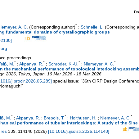
Do
*
iemeyer, A. C.
(Corresponding author)
;
Schnelle, L.
(Corresponding a
ng fundamental domains of crystallographic groups
02130
]
.org
ence proceedings
*
*
*
*
eiß, M.
;
Akpanya, R.
;
Schröder, K.-U.
;
Niemeyer, A. C.
on the mechanical performance of topological interlocking assemb
ign 2026
,
Tokyo
,
Japan
, 16 Mar 2026 - 18 Mar 2026
.1016/j.procir.2026.05.289
]
special issue: "36th CIRP Design Conferenc
a Nomaguchi"
*
*
*
iß, M.
;
Akpanya, R.
;
Brepols, T.
;
Holthusen, H.
;
Niemeyer, A. C.
hanical performance of tubular interlockings: A study of the Sine
ures
339
,
114148
(
2026
)
[
10.1016/j.ijsolstr.2026.114148
]