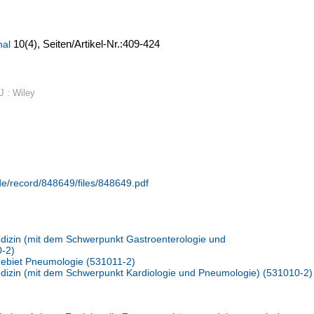
10
(4)
,
Seiten/Artikel-Nr.:409-424
nal
 : Wiley
.de/record/848649/files/848649.pdf
Medizin (mit dem Schwerpunkt Gastroenterologie und
0-2)
gebiet Pneumologie (531011-2)
Medizin (mit dem Schwerpunkt Kardiologie und Pneumologie) (531010-2)