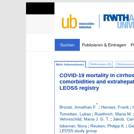
Suchen
Publizieren & Eintragen
P
Referenzen (0)
Diskussion 
Mehr Informationen
COVID‐19 mortality in cirrho
comorbidities and extrahepati
LEOSS registry
*
;
;
Brozat, Jonathan F.
Hanses, Frank
;
Tometten, Lukas
Ruethrich, Maria M.
;
Vehreschild, Maria J. G. T.
Jakob, Caro
;
;
Isberner, Nora
Reuken, Philipp A.
Ge
LEOSS study group