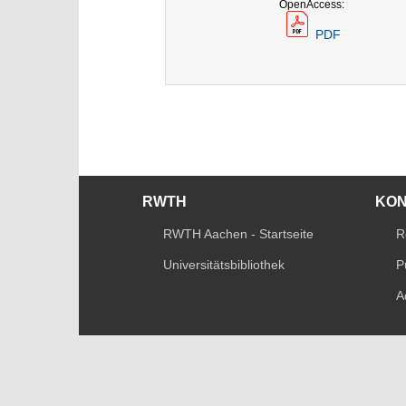
OpenAccess:
PDF
RWTH
KO
RWTH Aachen - Startseite
R
Universitätsbibliothek
P
A