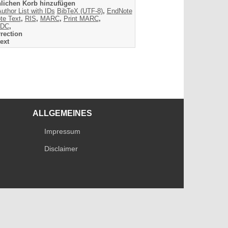
lichen Korb hinzufügen
uthor List with IDs
BibTeX (UTF-8)
,
EndNote
te Text
,
RIS
,
MARC
,
Print MARC
,
DC
,
rection
ext
ALLGEMEINES
Impressum
Disclaimer