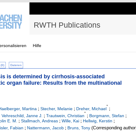
RWTH Publications
ersonalisieren
Hilfe
(0)
Dateien
sis is determined by cirrhosis‐associated
c organ failure: Results from the multinational
*
;
;
;
Haelberger, Martina
Stecher, Melanie
Dreher, Michael
*
;
;
;
;
Vehreschild, Janne J.
Trautwein, Christian
Borgmann, Stefan
;
;
;
;
lin E. M.
Stallmach, Andreas
Wille, Kai
Hellwig, Kerstin
;
;
(Corresponding author
isler, Fabian
Nattermann, Jacob
Bruns, Tony