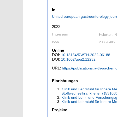
In
United european gastroenterology jour
2022
Impressum
Hoboken, NJ
ISSN
2050-6406
Online
DOI:
10.18154/RWTH-2022-06188
DOI:
10.1002/ueg2.12232
URL:
https://publications.rwth-aachen
Einrichtungen
Klinik und Lehrstuhl für Innere 
Stoffwechselkrankheiten) (53103
Klinik und Lehr- und Forschungs
Klinik und Lehrstuhl für Innere 
Projekte