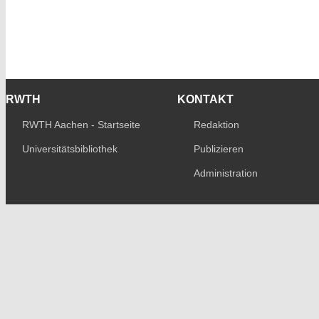
RWTH
KONTAKT
RWTH Aachen - Startseite
Redaktion
Universitätsbibliothek
Publizieren
Administration