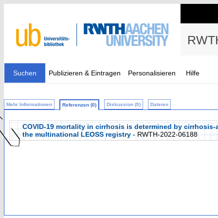
RWTH
Suchen
Publizieren & Eintragen
Personalisieren
Hilfe
Mehr Informationen
Diskussion (0)
Dateien
Referenzen (0)
COVID‐19 mortality in cirrhosis is determined by cirrhosis
the multinational LEOSS registry
- RWTH-2022-06188