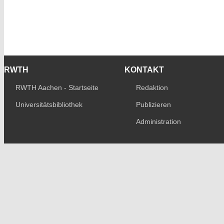
RWTH
KONTAKT
RWTH Aachen - Startseite
Redaktion
Universitätsbibliothek
Publizieren
Administration