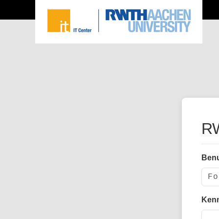
RW
Ben
Ken