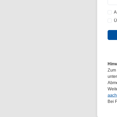
A
Ü
Hinw
Zum 
unte
Abmel
Weit
aach
Bei 