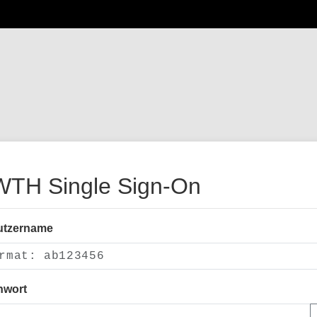
TH Single Sign-On
utzername
nwort