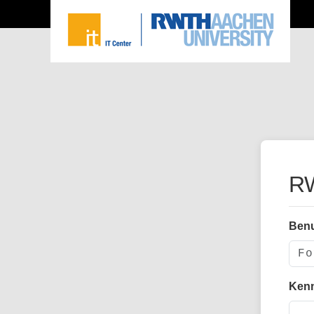
RW
Ben
Ken