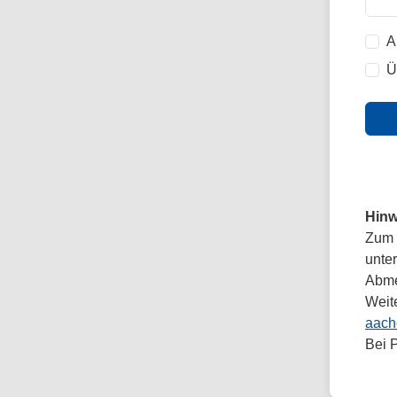
A
Ü
Hinw
Zum 
unte
Abmel
Weit
aach
Bei 