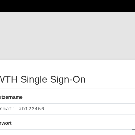
TH Single Sign-On
utzername
nwort