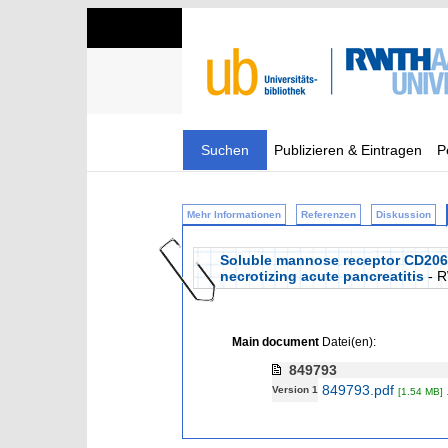
Suchen
Publizieren & Eintragen
P
Mehr Informationen
Referenzen
Diskussion
Soluble mannose receptor CD206 an
necrotizing acute pancreatitis
- 
Main document
Datei(en):
849793
849793.pdf
Version 1
[1.54 MB]