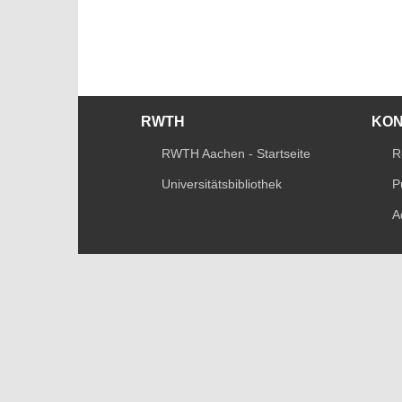
RWTH
KO
RWTH Aachen - Startseite
R
Universitätsbibliothek
P
A