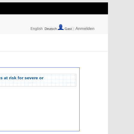
Anmelden
English
Deutsch
Gast ::
 at risk for severe or