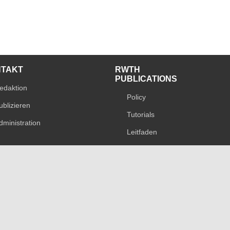
NTAKT
RWTH
PUBLICATIONS
edaktion
Policy
ublizieren
Tutorials
dministration
Leitfaden