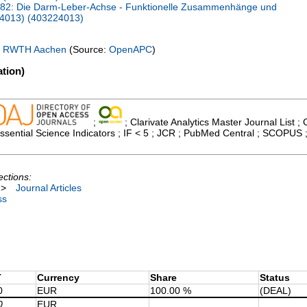
82: Die Darm-Leber-Achse - Funktionelle Zusammenhänge und
24013) (403224013)
y
RWTH Aachen
(Source:
OpenAPC
)
tion)
;
; Clarivate Analytics Master Journal List ; 
sential Science Indicators ; IF < 5 ; JCR ; PubMed Central ; SCOPUS 
ections:
>
Journal Articles
ss
T
Currency
Share
Status
0
EUR
100.00 %
(DEAL)
0
EUR