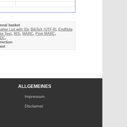
onal basket
uthor List with IDs
BibTeX (UTF-8)
,
EndNote
te Text
,
RIS
,
MARC
,
Print MARC
,
DC
,
rection
ext
ALLGEMEINES
Impressum
Disclaimer