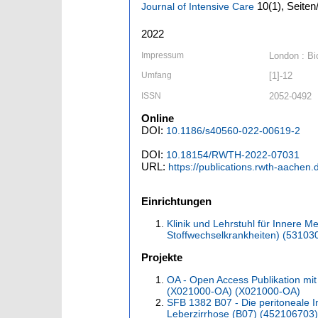
10
(1)
,
Seiten/
Journal of Intensive Care
2022
Impressum
London : Bi
Umfang
[1]-12
ISSN
2052-0492
Online
DOI:
10.1186/s40560-022-00619-2
DOI:
10.18154/RWTH-2022-07031
URL:
https://publications.rwth-aachen
Einrichtungen
Klinik und Lehrstuhl für Innere 
Stoffwechselkrankheiten) (53103
Projekte
OA - Open Access Publikation mit
(X021000-OA) (X021000-OA)
SFB 1382 B07 - Die peritoneale I
Leberzirrhose (B07) (452106703