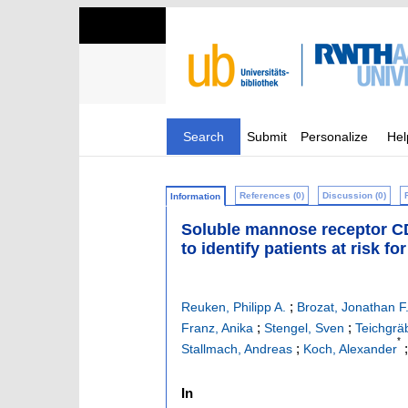
Search
Submit
Personalize
Hel
References (0)
Discussion (0)
Information
Soluble mannose receptor CD
to identify patients at risk f
;
Reuken, Philipp A.
Brozat, Jonathan F
;
;
Franz, Anika
Stengel, Sven
Teichgräb
*
;
Stallmach, Andreas
Koch, Alexander
In