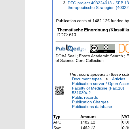
DFG project 403224013 - SFB 13
therapeutische Strategien (4032
Publication costs
of 1482.12€
funded b
Thematische Einordnung (Klassifika
DDC: 610
;
;
DOAJ Seal ; Ebsco Academic Search ; Es
of Science Core Collection
The record appears in these coll
Document types
>
Articles
Publication server / Open Acce
Faculty of Medicine (Fac.10)
531030\-2
Public records
Publication Charges
Publications database
Typ
Amount
VA
APC
1482.12
0.0
Sum
1482.12
0.0