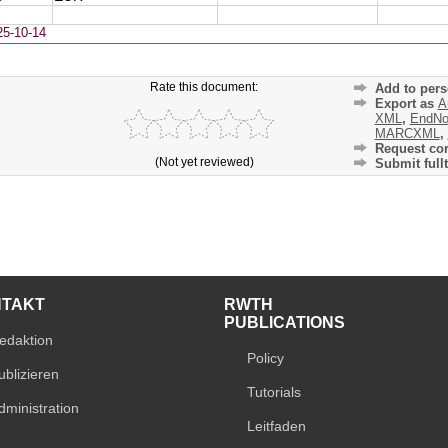
25-10-14
Rate this document:
Add to pers
Export as
A
XML
,
EndNo
MARCXML
,
Request cor
(Not yet reviewed)
Submit fullt
NTAKT
RWTH
PUBLICATIONS
edaktion
Policy
ublizieren
Tutorials
dministration
Leitfaden