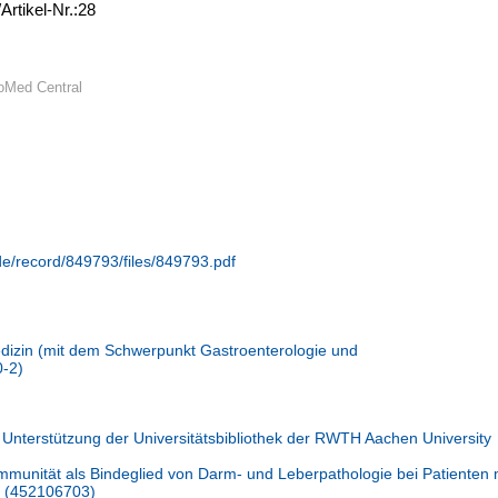
Artikel-Nr.:28
oMed Central
.de/record/849793/files/849793.pdf
Medizin (mit dem Schwerpunkt Gastroenterologie und
0-2)
 Unterstützung der Universitätsbibliothek der RWTH Aachen University
mmunität als Bindeglied von Darm- und Leberpathologie bei Patienten 
) (452106703)