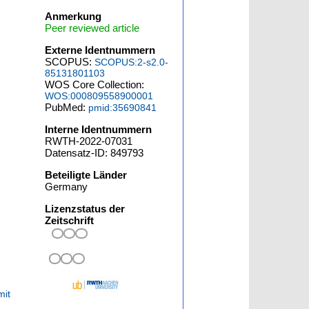
Anmerkung
Peer reviewed article
Externe Identnummern
SCOPUS:
SCOPUS:2-s2.0-
85131801103
WOS Core Collection:
WOS:000809558900001
PubMed:
pmid:35690841
Interne Identnummern
RWTH-2022-07031
Datensatz-ID: 849793
Beteiligte Länder
Germany
Lizenzstatus der
Zeitschrift
mit