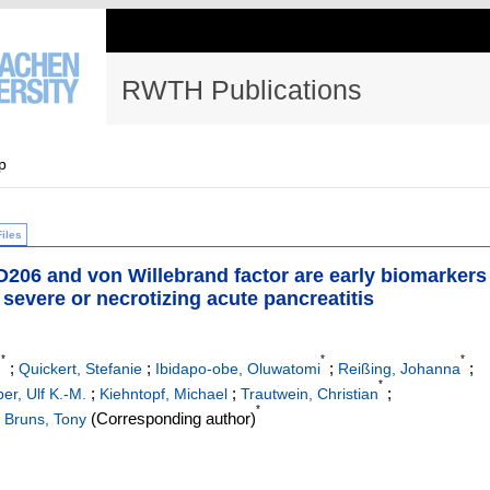
RWTH Publications
p
Files
206 and von Willebrand factor are early biomarkers
or severe or necrotizing acute pancreatitis
*
*
*
;
;
;
;
.
Quickert, Stefanie
Ibidapo-obe, Oluwatomi
Reißing, Johanna
*
;
;
;
er, Ulf K.-M.
Kiehntopf, Michael
Trautwein, Christian
*
;
(Corresponding author)
Bruns, Tony