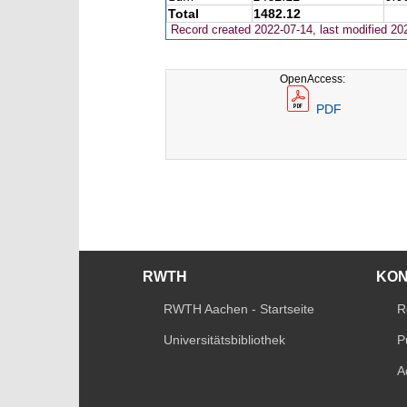
Total
1482.12
Record created 2022-07-14, last modified 20
OpenAccess:
PDF
RWTH
KO
RWTH Aachen - Startseite
R
Universitätsbibliothek
P
A