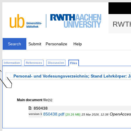
RWTH
Search
Submit
Personalize
Help
Information
References
Discussion
Files
Personal- und Vorlesungsverzeichnis; Stand Lehrkörper:
Main document
file(s):
850438
850438.pdf
OpenAcces
version 1
[20.26 MB]
25 Mar 2026, 12:38