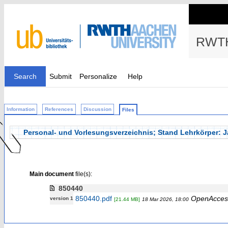
RWTH
Search
Submit
Personalize
Help
Information
References
Discussion
Files
Personal- und Vorlesungsverzeichnis; Stand Lehrkörper:
Main document
file(s):
850440
850440.pdf
OpenAcces
version 1
[21.44 MB]
18 Mar 2026, 18:00