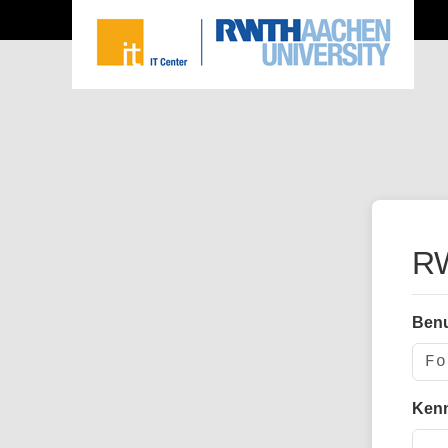
RW
Ben
Ken