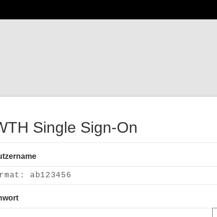
TH Single Sign-On
utzername
nwort