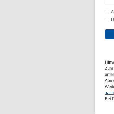
A
Ü
Hinw
Zum 
unte
Abmel
Weit
aach
Bei 