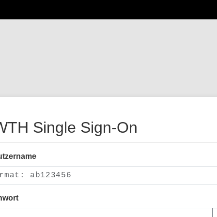
TH Single Sign-On
utzername
nwort