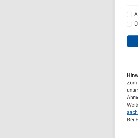
A
Ü
Hinw
Zum 
unte
Abmel
Weit
aach
Bei 