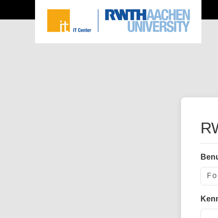
RW
Ben
Ken