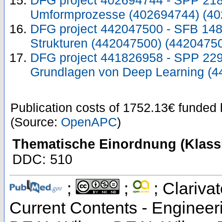
DFG project 402694744 - SPP 218
Umformprozesse (402694744) (40
DFG project 442047500 - SFB 1481
Strukturen (442047500) (4420475
DFG project 441826958 - SPP 229
Grundlagen von Deep Learning (4
Publication costs
of 1752.13€
funded
(Source:
OpenAPC
)
Thematische Einordnung (Klassi
DDC: 510
;
;
; Clarivat
Current Contents - Engineer