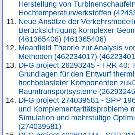
Herstellung von Turbinenschaufel
Hochtemperaturwerkstoffen (4243
Neue Ansätze der Verkehrsmodelli
Berücksichtigung komplexer Geom
(461365406) (461365406)
Meanfield Theorie zur Analysis v
Methoden (462234017) (46223401
DFG project 26293245 - TRR 40: 
Grundlagen für den Entwurf ther
hochbelasteter Komponenten zukü
Raumtransportsysteme (26293245
DFG project 274039581 - SPP 196
und Komplementaritätsprobleme mi
Simulation und mehrstufige Optim
(274039581)