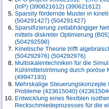
(IoP) (390621612) (390621612)
Sparsity fördernde Muster in kinet
(504291427) (504291427)
Sparsifizierung zeitabhängiger N
mittels diskreter Optimierung (B0
(504292598)
Kinetische Theorie trifft algebrai
(504292976) (504292976)
Multiskalentechniken für die Simul
Kühlmittelströmung durch poröse 
(49947193)
Mehrskalige Steuerungskonzepte f
Probleme (423615040) (42361504
Entwicklung eines flexiblen isoth
Reckschmiedeprozesses für die ei