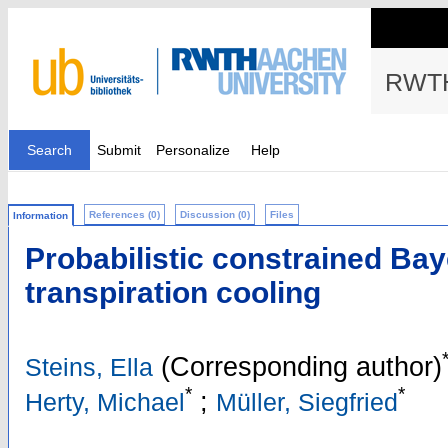
RWTH
Search
Submit
Personalize
Help
References (0)
Discussion (0)
Files
Information
Probabilistic constrained Bay
transpiration cooling
(Corresponding author)
Steins, Ella
*
*
;
Herty, Michael
Müller, Siegfried