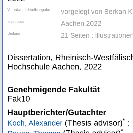
Verantwortlichkeitsangabe
vorgelegt von Berkan K
Impressum
Aachen 2022
Umfang
21 Seiten : Illustratione
Dissertation, Rheinisch-Westfälis
Hochschule Aachen, 2022
Genehmigende Fakultät
Fak10
Hauptberichter/Gutachter
*
(Thesis advisor)
;
Koch, Alexander
*