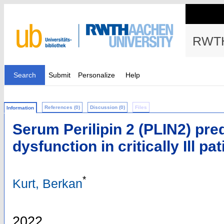
RWTH
Search
Submit
Personalize
Help
References (0)
Discussion (0)
Files
Information
Serum Perilipin 2 (PLIN2) pre
dysfunction in critically Ill pa
*
Kurt, Berkan
2022