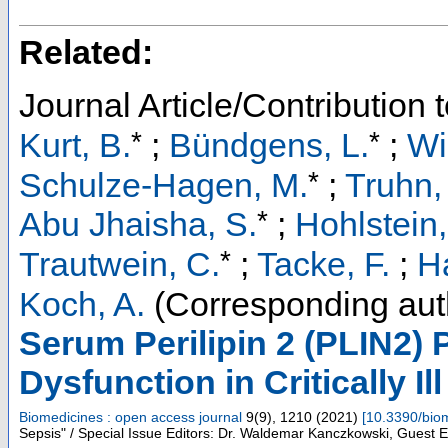
Related:
Journal Article/Contribution 
*
*
Kurt, B.
;
Bündgens, L.
;
Wir
*
Schulze-Hagen, M.
;
Truhn,
*
Abu Jhaisha, S.
;
Hohlstein,
*
Trautwein, C.
;
Tacke, F.
;
H
Koch, A.
(Corresponding aut
Serum Perilipin 2 (PLIN2) 
Dysfunction in Critically Il
Biomedicines : open access journal
9
(
9
),
1210
(
2021
)
[
10.3390/bio
Sepsis" / Special Issue Editors: Dr. Waldemar Kanczkowski, Guest Edi