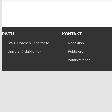
RWTH
KONTAKT
RWTH Aachen - Startseite
Redaktion
Universitätsbibliothek
Publizieren
Administration