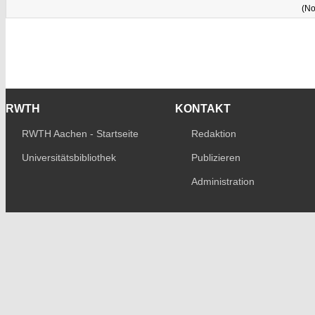
(No
RWTH
KONTAKT
RWTH Aachen - Startseite
Redaktion
Universitätsbibliothek
Publizieren
Administration