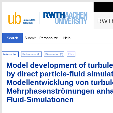
RWTH
Search
Submit
Personalize
Help
References (0)
Discussion (0)
Files
Information
Model development of turbule
by direct particle-fluid simula
Modellentwicklung von turbu
Mehrphasenströmungen anhand
Fluid-Simulationen