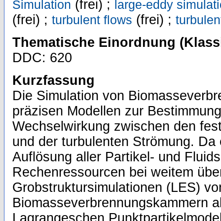
(frei) ;
Simulation
large-eddy simulat
(frei) ;
(frei) ;
turbulent flows
turbule
Thematische Einordnung (Klassi
DDC: 620
Kurzfassung
Die Simulation von Biomasseverbr
präzisen Modellen zur Bestimmun
Wechselwirkung zwischen den feste
und der turbulenten Strömung. Da 
Auflösung aller Partikel- und Fluid
Rechenressourcen bei weitem über
Grobstruktursimulationen (LES) vo
Biomasseverbrennungskammern a
Lagrangeschen Punktpartikelmodell