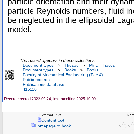
particle orientation and their dyna
particle Reynolds numbers, fluid in
be neglected in the ellipsoidal Lagr
model.
The record appears in these collections:
Document types
>
Theses
>
Ph.D. Theses
Document types
>
Books
>
Books
Faculty of Mechanical Engineering (Fac.4)
Public records
Publications database
415110
Record created 2022-09-24, last modified 2025-10-09
External links:
Rate
Content text
Homepage of book