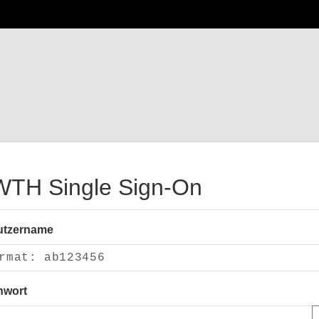
TH Single Sign-On
utzername
nwort