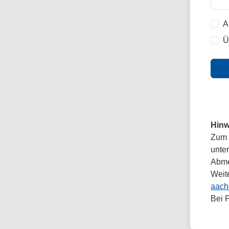
A
Ü
Hinw
Zum 
unte
Abmel
Weit
aach
Bei 