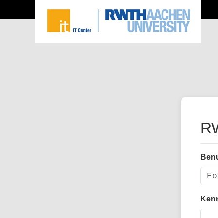
RW
Ben
Ken