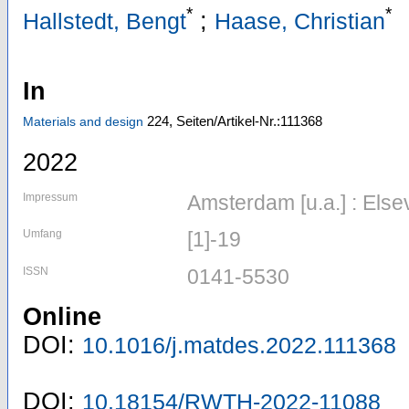
*
*
;
Hallstedt, Bengt
Haase, Christian
In
224,
Seiten/Artikel-Nr.:111368
Materials and design
2022
Impressum
Amsterdam [u.a.] : Else
Umfang
[1]-19
ISSN
0141-5530
Online
DOI:
10.1016/j.matdes.2022.111368
DOI:
10.18154/RWTH-2022-11088