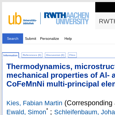
RWTH
Search
Submit
Personalize
Help
References (0)
Discussion (0)
Files
Information
Thermodynamics, microstruct
mechanical properties of Al-
CoFeMnNi multi-principal ele
(Corresponding 
Kies, Fabian Martin
*
;
Ewald, Simon
Schleifenbaum, Joha