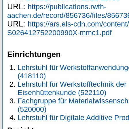
URL:
https://publications.rwth-
aachen.de/record/856736/files/85673
URL:
https://ars.els-cdn.com/content
S026412752200990X-mmc1.pdf
Einrichtungen
Lehrstuhl für Werkstoffanwendun
(418110)
Lehrstuhl für Werkstofftechnik der M
Eisenhüttenkunde (522110)
Fachgruppe für Materialwissensch
(520000)
Lehrstuhl für Digitale Additive Pr