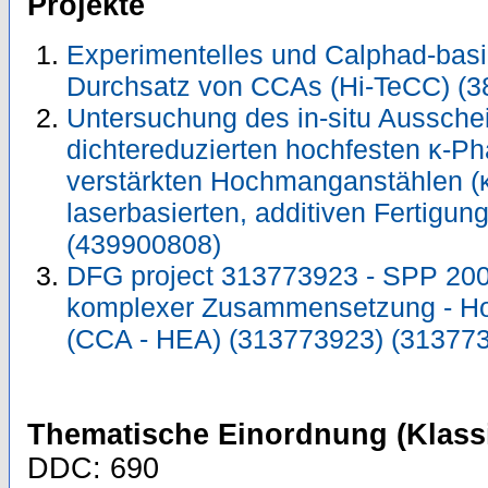
Projekte
Experimentelles und Calphad-basi
Durchsatz von CCAs (Hi-TeCC) (
Untersuchung des in-situ Aussche
dichtereduzierten hochfesten κ-P
verstärkten Hochmanganstählen (
laserbasierten, additiven Fertigu
(439900808)
DFG project 313773923 - SPP 200
komplexer Zusammensetzung - Ho
(CCA - HEA) (313773923) (31377
Thematische Einordnung (Klassi
DDC: 690