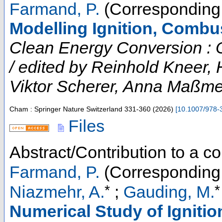
Farmand, P.
(Corresponding 
Modelling Ignition, Combu
Clean Energy Conversion : O
/ edited by Reinhold Kneer, 
Viktor Scherer, Anna Maßmey
Cham : Springer Nature Switzerland
331-360
(
2026
)
[
10.1007/978-
Files
Abstract/Contribution to a 
Farmand, P.
(Corresponding 
*
*
Niazmehr, A.
;
Gauding, M.
Numerical Study of Ignitio