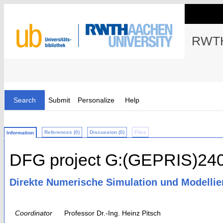
RWTH
Search
Submit
Personalize
Help
References (0)
Discussion (0)
Files
Information
DFG project G:(GEPRIS)24
Direkte Numerische Simulation und Modelli
Coordinator
Professor Dr.-Ing. Heinz Pitsch