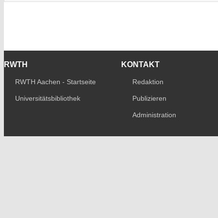
RWTH
KONTAKT
RWTH Aachen - Startseite
Redaktion
Universitätsbibliothek
Publizieren
Administration