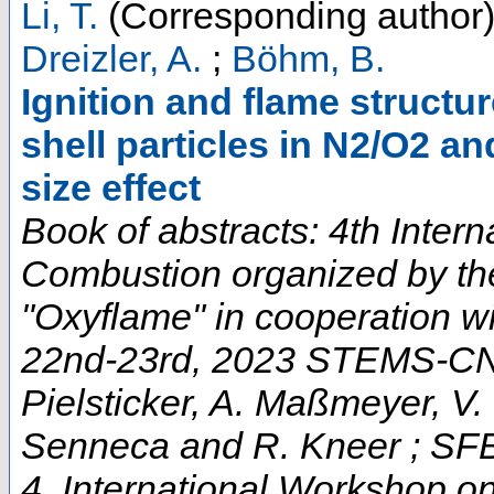
Li, T.
(Corresponding author
Dreizler, A.
;
Böhm, B.
Ignition and flame structu
shell particles in N2/O2 a
size effect
Book of abstracts: 4th Inte
Combustion organized by th
"Oxyflame" in cooperation
22nd-23rd, 2023 STEMS-CNR i
Pielsticker, A. Maßmeyer, V. 
Senneca and R. Kneer ; SF
4. International Workshop 