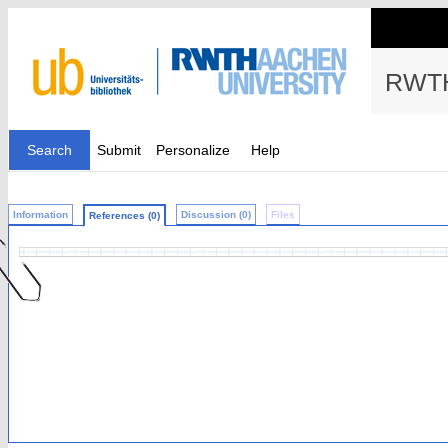
RWTH
Search
Submit
Personalize
Help
Information
Discussion (0)
Files
References (0)