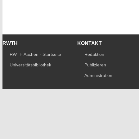
RWTH
KONTAKT
RWTH Aachen - Startseite
Redaktion
Universitätsbibliothek
Publizieren
Administration