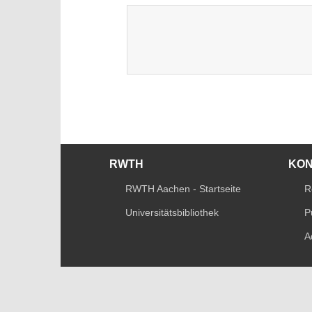
RWTH
KO
RWTH Aachen - Startseite
R
Universitätsbibliothek
P
A