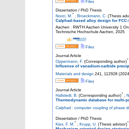
Files
Dissertation / PhD Thesis
*
Noori, M.
;
Broeckmann, C.
(Thesis adv
Calphad-based alloy design for FCC-b
Aachen : RWTH Aachen University
1 Onl
Technische Hochschule Aachen, 2025
Files
Journal Article
*
Oppermann, F.
(Corresponding author)
Influence of vanadium-carbide precip
Materials and design
241
,
112928
(
202
Files
Journal Article
*
Hallstedt, B.
(Corresponding author)
;
N
Thermodynamic database for multi-pr
Calphad : computer coupling of phase 
Dissertation / PhD Thesis
*
*
Kies, F. M.
;
Krupp, U.
(Thesis advisor)
Mechanism-oriented design strategie