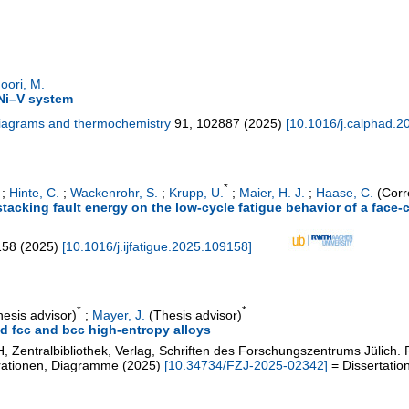
oori, M.
Ni–V system
diagrams and thermochemistry
91
,
102887
(
2025
)
[
10.1016/j.calphad.
*
;
Hinte, C.
;
Wackenrohr, S.
;
Krupp, U.
;
Maier, H. J.
;
Haase, C.
(Corr
acking fault energy on the low-cycle fatigue behavior of a face-c
158
(
2025
)
[
10.1016/j.ijfatigue.2025.109158
]
*
*
esis advisor)
;
Mayer, J.
(Thesis advisor)
ed fcc and bcc high-entropy alloys
 Zentralbibliothek, Verlag, Schriften des Forschungszentrums Jülich. 
strationen, Diagramme
(
2025
)
[
10.34734/FZJ-2025-02342
]
= Dissertatio