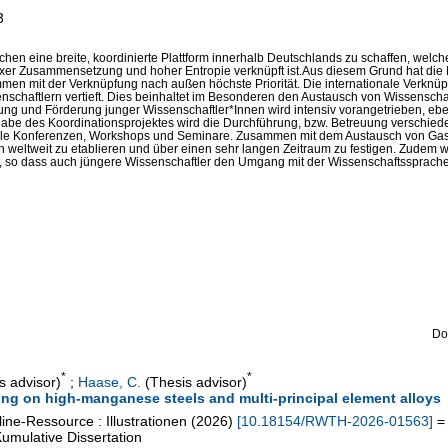
3
hen eine breite, koordinierte Plattform innerhalb Deutschlands zu schaffen, welche 
xer Zusammensetzung und hoher Entropie verknüpft ist.Aus diesem Grund hat di
n mit der Verknüpfung nach außen höchste Priorität. Die internationale Verknüp
enschaftlern vertieft. Dies beinhaltet im Besonderen den Austausch von Wissensch
ung und Förderung junger Wissenschaftler*Innen wird intensiv vorangetrieben, eben
abe des Koordinationsprojektes wird die Durchführung, bzw. Betreuung verschie
nale Konferenzen, Workshops und Seminare. Zusammen mit dem Austausch von Gas
weltweit zu etablieren und über einen sehr langen Zeitraum zu festigen. Zudem w
 so dass auch jüngere Wissenschaftler den Umgang mit der Wissenschaftssprache E
Do
*
*
s advisor)
;
Haase, C.
(Thesis advisor)
ning on high-manganese steels and multi-principal element alloys
ine-Ressource : Illustrationen
(
2026
)
[
10.18154/RWTH-2026-01563
]
= 
umulative Dissertation