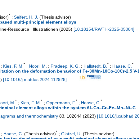
*
isor)
;
Seifert, H. J.
(Thesis advisor)
ased multi-principal element alloys
ine-Ressource : Illustrationen
(
2025
)
[
10.18154/RWTH-2025-05084
]
= 
*
*
*
;
Kies, F. M.
;
Noori, M.
;
Pradeep, K. G.
;
Hallstedt, B.
;
Haase, C.
itation on the deformation behavior of Fe-30Mn-10Co-10Cr-2.5 V-1
4
)
[
10.1016/j.matdes.2024.112928
]
*
*
*
*
oori, M.
;
Kies, F. M.
;
Oppermann, F.
;
Haase, C.
incipal element alloys within the system Al–Co–Cr–Fe–Mn–Ni–C
diagrams and thermochemistry
83
,
102644
(
2023
)
[
10.1016/j.calphad.
*
;
Haase, C.
(Thesis advisor)
;
Glatzel, U.
(Thesis advisor)
s for the development of new multi-principal element alloys usi