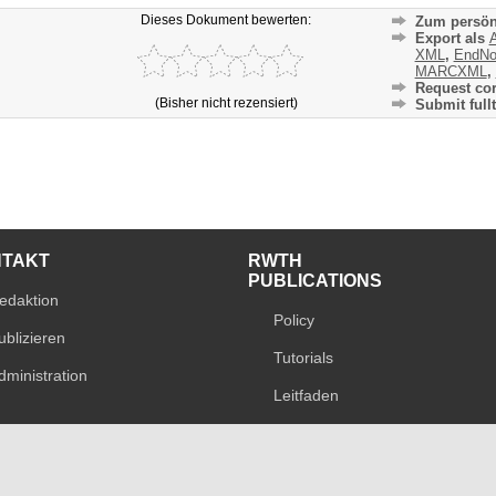
Dieses Dokument bewerten:
Zum persön
Export als
A
XML
,
EndNo
MARCXML
,
Request cor
(Bisher nicht rezensiert)
Submit fullt
NTAKT
RWTH
PUBLICATIONS
edaktion
Policy
ublizieren
Tutorials
dministration
Leitfaden