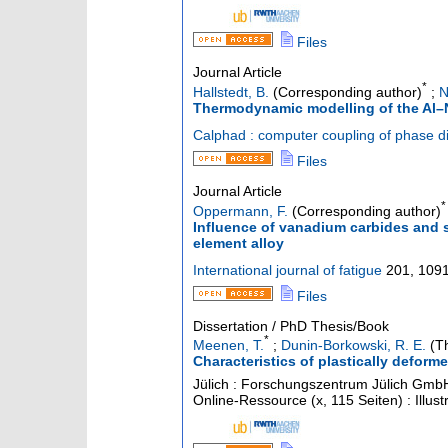
Files
Journal Article
*
Hallstedt, B.
(Corresponding author)
;
N
Thermodynamic modelling of the Al–
Calphad : computer coupling of phase 
Files
Journal Article
*
Oppermann, F.
(Corresponding author)
Influence of vanadium carbides and st
element alloy
International journal of fatigue
201
,
109
Files
Dissertation / PhD Thesis/Book
*
Meenen, T.
;
Dunin-Borkowski, R. E.
(Th
Characteristics of plastically deform
Jülich : Forschungszentrum Jülich GmbH,
Online-Ressource (x, 115 Seiten) : Illu