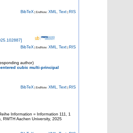
BibTeX
XML
Text
RIS
| EndNote:
,
|
2025.102887
]
BibTeX
XML
Text
RIS
| EndNote:
,
|
esponding author)
entered cubic multi-principal
BibTeX
XML
Text
RIS
| EndNote:
,
|
Reihe Information = Information
111
,
1
n, RWTH Aachen University, 2025