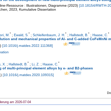
line-Ressource : Illustrationen, Diagramme
(
2023
)
[
10.18154/RWTH-2
hen, 2023, Kumulative Dissertation
*
*
*
*
*
ori, M.
;
Ewald, S.
;
Schleifenbaum, J. H.
;
Hallstedt, B.
;
Haase, C.
ution and mechanical properties of Al- and C-added CoFeMnNi mul
)
[
10.1016/j.matdes.2022.111368
]
mation
*
*
, X.
;
Hallstedt, B.
;
Li, Z.
;
Haase, C.
 of multi-principal element alloys by κ- and B2-phases
1
)
[
10.1016/j.matdes.2020.109315
]
Do
derung am 2026-07-04