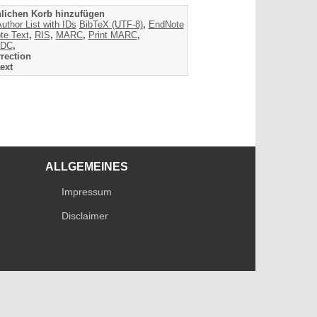
lichen Korb hinzufügen
uthor List with IDs
BibTeX (UTF-8)
,
EndNote
te Text
,
RIS
,
MARC
,
Print MARC
,
DC
,
rection
ext
ALLGEMEINES
Impressum
Disclaimer