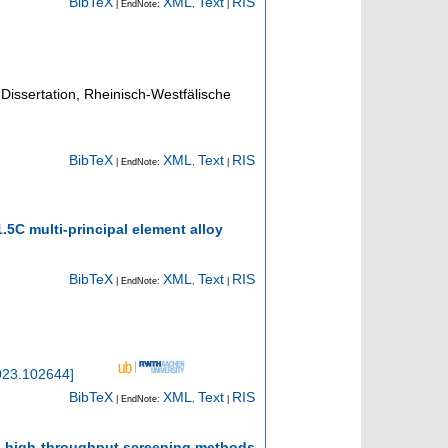
BibTeX
XML
Text
RIS
| EndNote:
,
|
Dissertation, Rheinisch-Westfälische
BibTeX
XML
Text
RIS
| EndNote:
,
|
.5C multi-principal element alloy
BibTeX
XML
Text
RIS
| EndNote:
,
|
2023.102644
]
BibTeX
XML
Text
RIS
| EndNote:
,
|
ng high-throughput screening methods