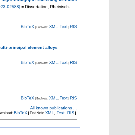
023-02588
]
= Dissertation, Rheinisch-
BibTeX
XML
Text
RIS
| EndNote:
,
|
ti-principal element alloys
BibTeX
XML
Text
RIS
| EndNote:
,
|
BibTeX
XML
Text
RIS
| EndNote:
,
|
All known publications ...
BibTeX
XML
Text
RIS
wnload:
| EndNote
,
|
|