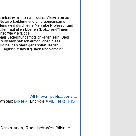
intensiv mit den weltweiten Aktivitäten auf
e Netzwerkbildung und eine gemeinsame
fung wird durch eine Mercator Professur und
aftlern auf allen Ebenen (Doktorand*Innen,
so wie vielfältige
dener Begegnungsmöglichkeiten sein. Dies
twissenschaftlern ermöglichen diese
ird bei den oben genannten Treffen
nglisch frühzeitig üben und vertiefen.
All known publications ...
BibTeX
XML
Text
RIS
wnload:
| EndNote
,
|
|
Dissertation, Rheinisch-Westfälische