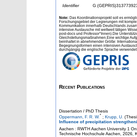
Identifier
G:(GEPRIS)31377392
Note:
Das Koordinationsprojekt soll es ermöglic
Forschungsgebiet der Legierungen mit komple
Kommunikation innerhalb Deutschlands zusamme
intensive Austausche mit weltweit tätigen Wiss
post-docs und Professor*Innen).Die Unterstütz
Gleichstellungsmaßnahmen.Eine wichtige Aufg
beinhaltet in abnehmender Größe: Internatio
Begegnungsformen einen intensiven Austausch 
durchgängig die englische Sprache verwendet,
Recent Publications
Dissertation / PhD Thesis
*
Oppermann, F. R. W.
;
Krupp, U.
(Thesi
Influence of precipitation strengthe
Aachen : RWTH Aachen University
1 Onl
Technische Hochschule Aachen, 2026, K