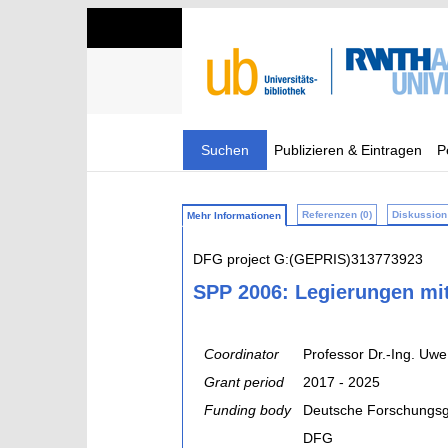
Suchen
Publizieren & Eintragen
P
Referenzen (0)
Diskussion 
Mehr Informationen
DFG project G:(GEPRIS)313773923
SPP 2006: Legierungen mi
Coordinator
Professor Dr.-Ing. Uwe
Grant period
2017 - 2025
Funding body
Deutsche Forschungsg
DFG