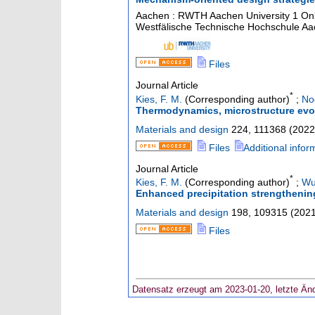
Aachen : RWTH Aachen University
1 On
Westfälische Technische Hochschule Aac
Files
Journal Article
*
Kies, F. M.
(Corresponding author)
;
No
Thermodynamics, microstructure evol
Materials and design
224
,
111368
(
2022
Files
Additional infor
Journal Article
*
Kies, F. M.
(Corresponding author)
;
Wu
Enhanced precipitation strengthening
Materials and design
198
,
109315
(
202
Files
Datensatz erzeugt am 2023-01-20, letzte Än