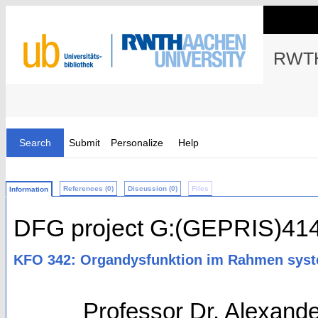
RWTH
Search
Submit
Personalize
Help
References (0)
Discussion (0)
Files
Information
DFG project G:(GEPRIS)41
KFO 342: Organdysfunktion im Rahmen sys
Professor Dr. Alexande