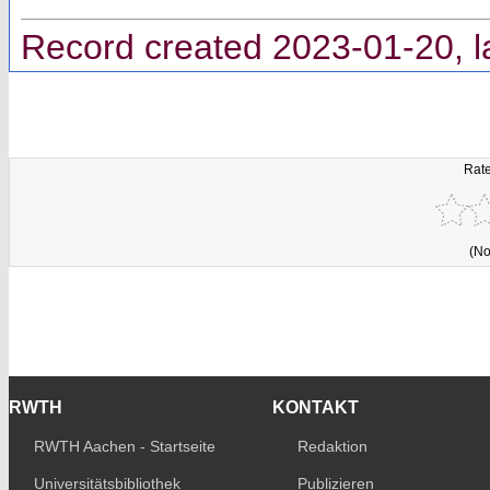
Record created 2023-01-20, l
Rate
(No
RWTH
KONTAKT
RWTH Aachen - Startseite
Redaktion
Universitätsbibliothek
Publizieren