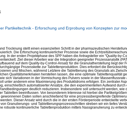
1
r Partikeltechnik - Erforschung und Erprobung von Konzepten zur mo
nd Trocknung stellt einen essenziellen Schritt in der pharmazeutischen Herstellun
nuierlich. Die Erforschung kontinuierlicher Prozesse sowie die Echtzeitüberwachung 
 In der ersten Projektphase des SPP haben die Antragsteller ein "Quality-by-Cont
twickelt. Ziel dieser Arbeiten war die Integration geeigneter Prozessanalytik (PA
ufbauend auf dem Quality-by-Control-Ansatz für die Granulatherstellung liegt der 
durchgängige Prozesskette zur Tablettenproduktion. Dies erfordert die Berücksicht
sieren und Mischen, während Letztere die Tablettierung des Granulats als Zwischen
lchen Qualitätsmerkmalen herstellen lassen, die eine optimale Tablettenqualität 
ie sich Variationen in der Vormischung des Pulvers sowie in der Massenflussrate 
oll unter anderem eine Maximierung des Produktstroms erfolgen. Ein zentraler Aspe
ung, einschließlich automatisierter Ansätze, die den experimentellen Aufwand durc
Randbedingungen deutlich reduzieren. Insbesondere soll untersucht werden, wie d
er Tabletten beeinflussen. Von besonderem Interesse ist hierbei die Partikelgrößen
ie gewonnenen Daten sollen anschließend für eine prozessübergreifende Optimieru
erden. Dieser Ansatz wird durch die in der ersten Förderperiode entwickelte ver
on Granulierungs- und Tablettierungsprozessschritten streben wir ein tiefes Vers
ne robuste kontinuierliche Tablettenproduktion mittels Nassgranulierung zu entwick