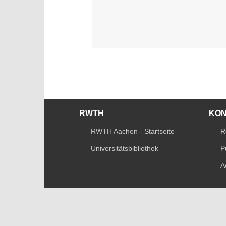
RWTH
KO
RWTH Aachen - Startseite
R
Universitätsbibliothek
P
A