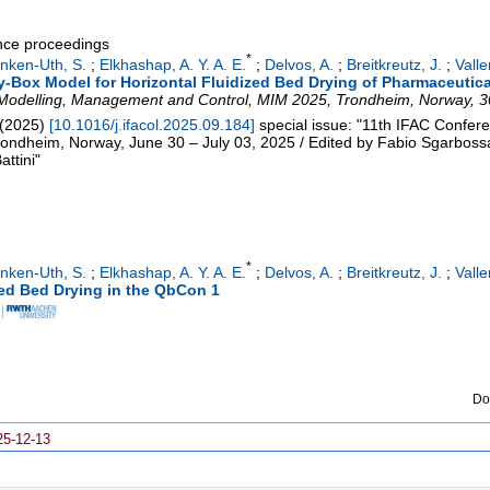
ence proceedings
*
inken-Uth, S.
;
Elkhashap, A. Y. A. E.
;
Delvos, A.
;
Breitkreutz, J.
;
Valle
Box Model for Horizontal Fluidized Bed Drying of Pharmaceutica
Modelling, Management and Control
,
MIM 2025
,
Trondheim
,
Norway
, 
(
2025
)
[
10.1016/j.ifacol.2025.09.184
]
special issue: "11th IFAC Confer
dheim, Norway, June 30 – July 03, 2025 / Edited by Fabio Sgarbossa,
ttini"
*
inken-Uth, S.
;
Elkhashap, A. Y. A. E.
;
Delvos, A.
;
Breitkreutz, J.
;
Valle
zed Bed Drying in the QbCon 1
Do
25-12-13