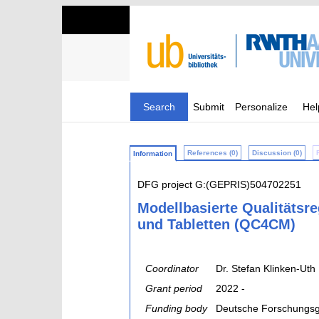
Search
Submit
Personalize
Hel
References (0)
Discussion (0)
Information
DFG project G:(GEPRIS)504702251
Modellbasierte Qualitätsr
und Tabletten (QC4CM)
Coordinator
Dr. Stefan Klinken-Uth
Grant period
2022 -
Funding body
Deutsche Forschungsg