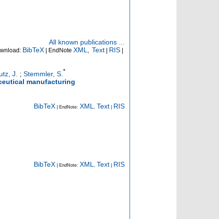
All known publications ...
BibTeX
XML
Text
RIS
wnload:
| EndNote
,
|
|
*
utz, J.
;
Stemmler, S.
ceutical manufacturing
BibTeX
XML
Text
RIS
| EndNote:
,
|
BibTeX
XML
Text
RIS
| EndNote:
,
|