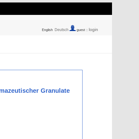
login
Deutsch
English
guest ::
rmazeutischer Granulate