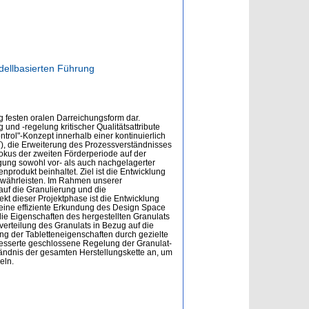
dellbasierten Führung
g festen oralen Darreichungsform dar.
und -regelung kritischer Qualitätsattribute
rol"-Konzept innerhalb einer kontinuierlich
T), die Erweiterung des Prozessverständnisses
Fokus der zweiten Förderperiode auf der
igung sowohl vor- als auch nachgelagerter
produkt beinhaltet. Ziel ist die Entwicklung
gewährleisten. Im Rahmen unserer
auf die Granulierung und die
kt dieser Projektphase ist die Entwicklung
h eine effiziente Erkundung des Design Space
ie Eigenschaften des hergestellten Granulats
verteilung des Granulats in Bezug auf die
ng der Tabletteneigenschaften durch gezielte
besserte geschlossene Regelung der Granulat-
tändnis der gesamten Herstellungskette an, um
eln.