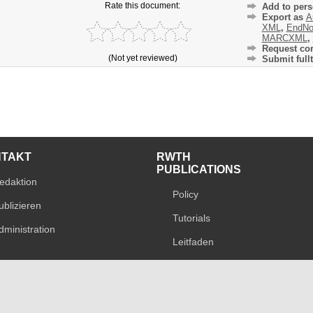
Rate this document:
Add to pers
Export as
A
XML
,
EndNo
MARCXML
,
Request cor
(Not yet reviewed)
Submit fullt
NTAKT
RWTH
PUBLICATIONS
edaktion
Policy
ublizieren
Tutorials
dministration
Leitfaden