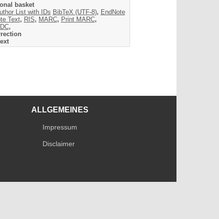
onal basket
uthor List with IDs
BibTeX (UTF-8)
,
EndNote
te Text
,
RIS
,
MARC
,
Print MARC
,
DC
,
rection
ext
ALLGEMEINES
Impressum
Disclaimer