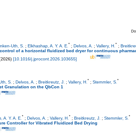
Do
*
*
inken-Uth, S.
;
Elkhashap, A. Y. A. E.
;
Delvos, A.
;
Vallery, H.
;
Breitkre
ontrol of a horizontal fluidized bed dryer for continuous pharma
(
2026
)
[
10.1016/j.jprocont.2026.103655
]
*
*
Uth, S.
;
Delvos, A.
;
Breitkreutz, J.
;
Vallery, H.
;
Stemmler, S.
et Granulation on the QbCon 1
*
*
*
 A. Y. A. E.
;
Delvos, A.
;
Vallery, H.
;
Breitkreutz, J.
;
Stemmler, S.
e Controller for Vibrated Fluidized Bed Drying