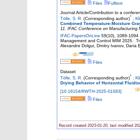
Files
Fulltext
Journal Article/Contribution to a confer
*
Tölle, S. R.
(Corresponding author)
;
Kl
Combined Temperature-Moisture Gray-
11. IFAC Conference on Manufacturing 
IFAC-PapersOnLine
59
(
10
),
1089-1094
Management and Control MIM 2025 : Tron
Alexandre Dolgui, Dmitry Ivanov, Daria Ba
Files
Dataset
*
Tölle, S. R.
(Corresponding author)
;
Kl
Drying Behavior of Horizontal Fluidi
[
10.18154/RWTH-2025-01583
]
Files
Record created 2023-01-20, last modified 20