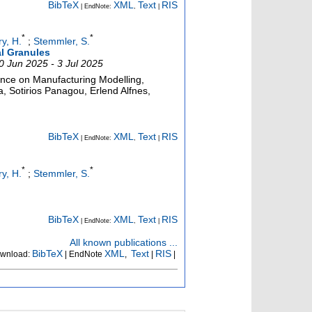
BibTeX
XML
Text
RIS
| EndNote:
,
|
*
*
ry, H.
;
Stemmler, S.
l Granules
30 Jun 2025 - 3 Jul 2025
ence on Manufacturing Modelling,
 Sotirios Panagou, Erlend Alfnes,
BibTeX
XML
Text
RIS
| EndNote:
,
|
*
*
ry, H.
;
Stemmler, S.
BibTeX
XML
Text
RIS
| EndNote:
,
|
All known publications ...
BibTeX
XML
Text
RIS
wnload:
| EndNote
,
|
|