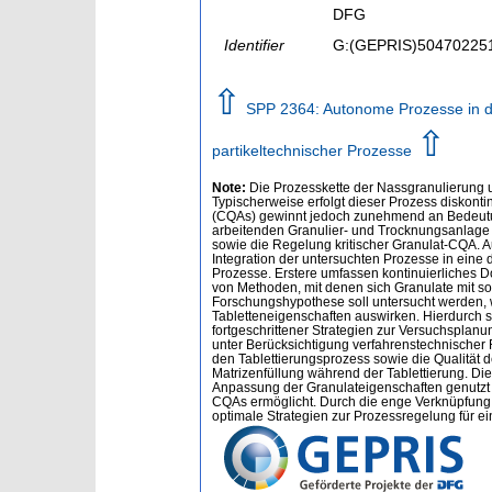
DFG
Identifier
G:(GEPRIS)50470225
⇧
SPP 2364: Autonome Prozesse in de
⇧
partikeltechnischer Prozesse
Note:
Die Prozesskette der Nassgranulierung u
Typischerweise erfolgt dieser Prozess diskonti
(CQAs) gewinnt jedoch zunehmend an Bedeutung.
arbeitenden Granulier- und Trocknungsanlage en
sowie die Regelung kritischer Granulat-CQA. A
Integration der untersuchten Prozesse in eine 
Prozesse. Erstere umfassen kontinuierliches Do
von Methoden, mit denen sich Granulate mit so
Forschungshypothese soll untersucht werden, w
Tabletteneigenschaften auswirken. Hierdurch s
fortgeschrittener Strategien zur Versuchsplan
unter Berücksichtigung verfahrenstechnischer 
den Tablettierungsprozess sowie die Qualität d
Matrizenfüllung während der Tablettierung. D
Anpassung der Granulateigenschaften genutzt w
CQAs ermöglicht. Durch die enge Verknüpfung v
optimale Strategien zur Prozessregelung für ei