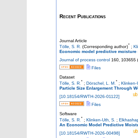
Recent Publications
Journal Article
*
Tölle, S. R.
(Corresponding author)
;
Kl
Economic model predictive moisture c
Journal of process control
160
,
103655
Files
Dataset
*
*
Tölle, S. R.
;
Dörschel, L. M.
;
Klinken-
Particle Size Enlargement Through W
[
10.18154/RWTH-2026-01122
]
Files
Software
*
Tölle, S. R.
;
Klinken-Uth, S.
;
Elkhashap,
An Economic Model Predictive Moistur
[
10.18154/RWTH-2026-00498
]