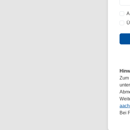
A
Ü
Hinw
Zum 
unte
Abmel
Weit
aach
Bei 