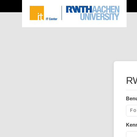
RW
Ben
Ken