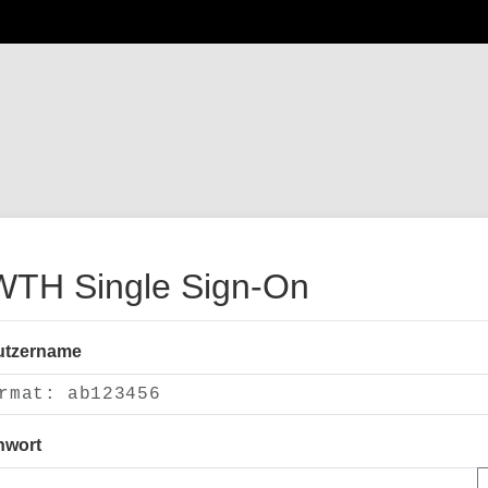
TH Single Sign-On
utzername
nwort