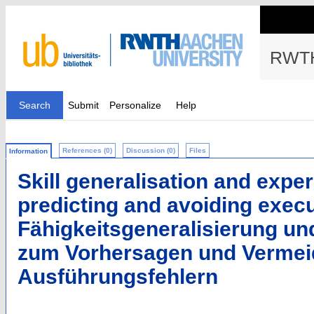
RWTH
Search
Submit
Personalize
Help
References (0)
Discussion (0)
Files
Information
Skill generalisation and exper
predicting and avoiding execu
Fähigkeitsgeneralisierung u
zum Vorhersagen und Vermei
Ausführungsfehlern