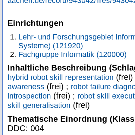
aachen.de/record/943042/files/94304
Einrichtungen
Lehr- und Forschungsgebiet Inform
Systeme) (121920)
Fachgruppe Informatik (120000)
Inhaltliche Beschreibung (Schla
(frei)
hybrid robot skill representation
(frei) ;
awareness
robot failure diagn
(frei) ;
introspection
robot skill execut
(frei)
skill generalisation
Thematische Einordnung (Klassi
DDC: 004