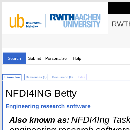
RWTH
Search
Submit
Personalize
Help
References (0)
Discussion (0)
Files
Information
NFDI4ING Betty
Engineering research software
NFDI4Ing Task
Also known as: