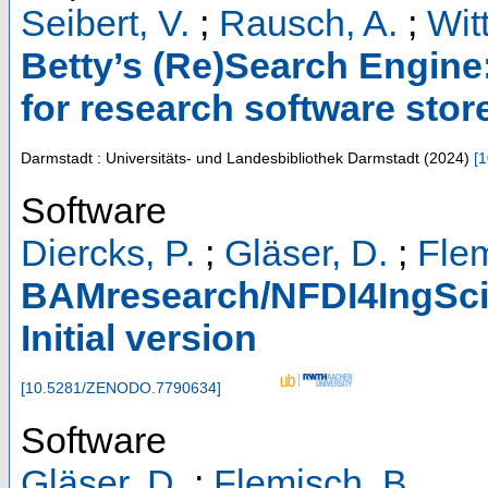
Seibert, V.
;
Rausch, A.
;
Wit
Betty’s (Re)Search Engine
for research software store
Darmstadt : Universitäts- und Landesbibliothek Darmstadt
(
2024
)
[
1
Software
Diercks, P.
;
Gläser, D.
;
Flem
BAMresearch/NFDI4IngSci
Initial version
[
10.5281/ZENODO.7790634
]
Software
Gläser, D.
;
Flemisch, B.