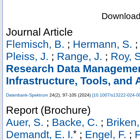
Downloa
Journal Article
Flemisch, B.
;
Hermann, S.
Pleiss, J.
;
Range, J.
;
Roy, S
Research Data Management
Infrastructure, Tools, and 
Datenbank-Spektrum
24
(
2
),
97-105
(
2024
)
[
10.1007/s13222-024-0
Report (Brochure)
Auer, S.
;
Backe, C.
;
Briken,
*
Demandt, E. I.
;
Engel, F.
;
F