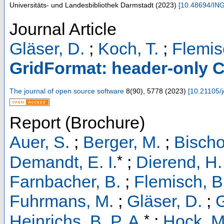
Universitäts- und Landesbibliothek Darmstadt
(
2023
)
[
10.48694/IN
Journal Article
Gläser, D.
;
Koch, T.
;
Flemis
GridFormat: header-only C++
The journal of open source software
8
(
90
),
5778
(
2023
)
[
10.21105/
Report (Brochure)
Auer, S.
;
Berger, M.
;
Bischo
*
Demandt, E. I.
;
Dierend, H.
Farnbacher, B.
;
Flemisch, B
Fuhrmans, M.
;
Gläser, D.
;
G
*
Heinrichs, B. P. A.
;
Hock, M