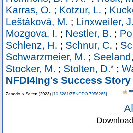
Karras, O.
;
Kotzur, L.
;
Kucke
Leštáková, M.
;
Linxweiler, J
Mozgova, I.
;
Nestler, B.
;
Pol
Schlenz, H.
;
Schnur, C.
;
Sc
Schwarzmeier, M.
;
Seeland,
*
Stocker, M.
;
Stolten, D.
;
Wa
NFDI4Ing's Success Story
Zenodo
ix Seiten
(
2023
)
[
10.5281/ZENODO.7956285
]
Al
Downloa