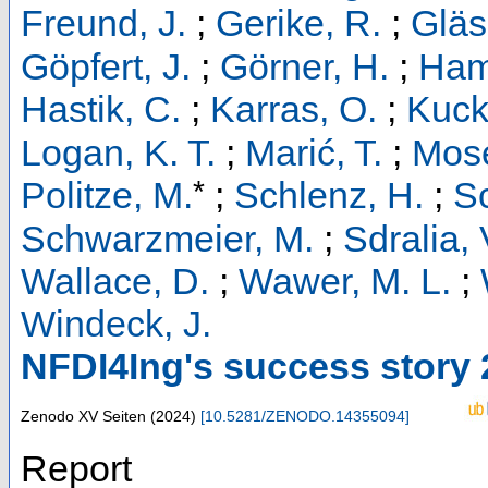
Freund, J.
;
Gerike, R.
;
Gläs
Göpfert, J.
;
Görner, H.
;
Ham
Hastik, C.
;
Karras, O.
;
Kucke
Logan, K. T.
;
Marić, T.
;
Mose
*
Politze, M.
;
Schlenz, H.
;
S
Schwarzmeier, M.
;
Sdralia, 
Wallace, D.
;
Wawer, M. L.
;
Windeck, J.
NFDI4Ing's success story
Zenodo
XV Seiten
(
2024
)
[
10.5281/ZENODO.14355094
]
Report