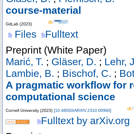
course-material
GitLab
(
2023
)
Files
Fulltext
Preprint (White Paper)
Marić, T.
;
Gläser, D.
;
Lehr, J
Lambie, B.
;
Bischof, C.
;
Bot
A pragmatic workflow for 
computational science
Cornell University
(
2023
)
[
10.48550/ARXIV.2310.00960
]
Fulltext by arXiv.org