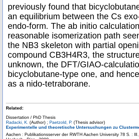
previously found that bicyclobutan
an equilibrium between the Cs exo-
endo-form. The ab initio calculatio
reasonable isomerization path seem
the NB3 skeleton with partial open
compound CB3H4R3, the structure
unknown, the DFT/GIAO-calculations
bicyclobutane-type one, and hence
as a nido-tetraborane.
Related:
Dissertation / PhD Thesis
Radacki, K.
(Author)
;
Paetzold, P.
(Thesis advisor)
Experimentelle und theoretische Untersuchungen zu Clustermol
Aachen : Publikationsserver der RWTH Aachen University
78 S. : Il