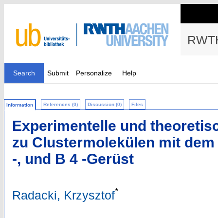
RWTH
Search
Submit
Personalize
Help
References (0)
Discussion (0)
Files
Information
Experimentelle und theoreti
zu Clustermolekülen mit dem N
-, und B 4 -Gerüst
*
Radacki, Krzysztof