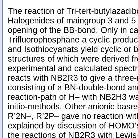
The reaction of Tri-tert-butylazadibo
Halogenides of maingroup 3 and 5 
opening of the BB-bond. Only in ca
Trifluorophosphane a cyclic product
and Isothiocyanats yield cyclic or b
structures of which were derived 
experimental and calculated spect
reacts with NB2R3 to give a three
consisting of a BN-double-bond a
reaction-path of H– with NB2H3 wa
initio-methods. Other anionic base
R’2N–, R’2P– gave no reaction wi
explained by discussion of HOMO’s
the reactions of NB2R3 with Lewi