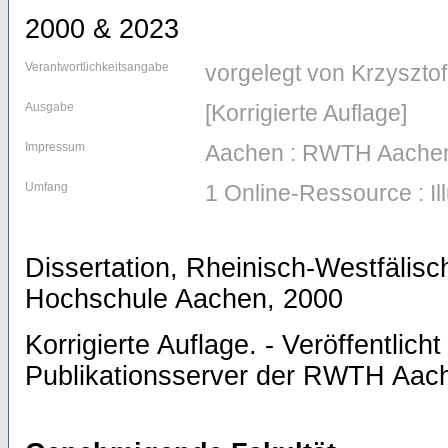
2000 & 2023
Verantwortlichkeitsangabe
vorgelegt von Krzyszto
Ausgabe
[Korrigierte Auflage]
Impressum
Aachen : RWTH Aachen
Umfang
1 Online-Ressource : I
Dissertation, Rheinisch-Westfälis
Hochschule Aachen, 2000
Korrigierte Auflage. - Veröffentlich
Publikationsserver der RWTH Aach