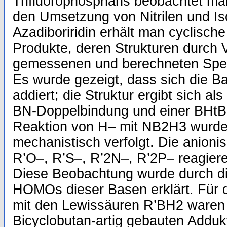
Trifluorophosphans beobachtet man
den Umsetzung von Nitrilen und Is
Azadiboriridin erhält man cyclische
Produkte, deren Strukturen durch V
gemessenen und berechneten Spekt
Es wurde gezeigt, dass sich die 
addiert; die Struktur ergibt sich al
BN-Doppelbindung und einer BHtB
Reaktion von H– mit NB2H3 wurde 
mechanistisch verfolgt. Die anion
R’O–, R’S–, R’2N–, R’2P– reagier
Diese Beobachtung wurde durch di
HOMOs dieser Basen erklärt. Für
mit den Lewissäuren R’BH2 waren i
Bicyclobutan-artig gebauten Add