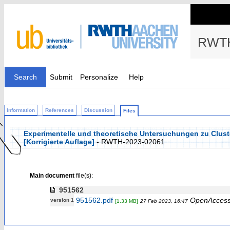
RWTH
Search
Submit
Personalize
Help
Information
References
Discussion
Files
Experimentelle und theoretische Untersuchungen zu Cluster
[Korrigierte Auflage]
- RWTH-2023-02061
Main document
file(s):
951562
951562.pdf
OpenAcces
version 1
[1.33 MB]
27 Feb 2023, 16:47